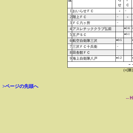
位
ら
Ｆ
せ
Ｃ
1
おいらせＦＣ
－
×
2
階上ＦＣ
－
×
3
ＦＣ六ヶ所
－
●2-6
4
アスレチッククラブ弘前
●0-1
5
五戸ＳＣ
●0-5
6
航空自衛隊三沢
7
三沢ＦＣ十兵衛
－
8
田舎館ＦＣ
●1-2
9
海上自衛隊八戸
－
(○[勝
>ページの先頭へ
--