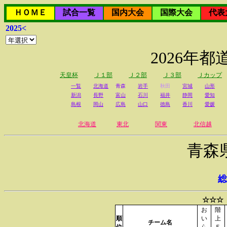
ＨＯＭＥ
試合一覧
国内大会
国際大会
代表
2025<
2026年
天皇杯
Ｊ１部
Ｊ２部
Ｊ３部
Ｊカップ
一覧
北海道
青森
岩手
秋田
宮城
山形
新潟
長野
富山
石川
福井
静岡
愛知
島根
岡山
広島
山口
徳島
香川
愛媛
北海道
東北
関東
北信越
青森
総
☆☆☆
お
階
順
い
上
チーム名