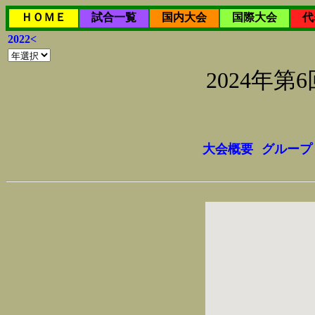
ＨＯＭＥ
試合一覧
国内大会
国際大会
代
2022<
2024年
大会概要
グループ