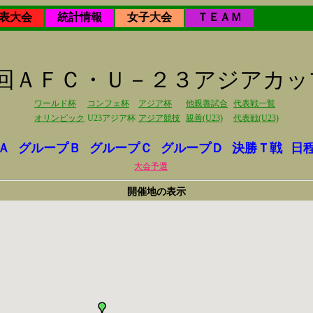
表大会
統計情報
女子大会
ＴＥＡＭ
第6回ＡＦＣ・Ｕ－２３アジアカ
ワールド杯
コンフェ杯
アジア杯
他親善試合
代表戦一覧
オリンピック
U23アジア杯
アジア競技
親善(U23)
代表戦(U23)
Ａ
グループＢ
グループＣ
グループＤ
決勝Ｔ戦
日
大会予選
開催地の表示