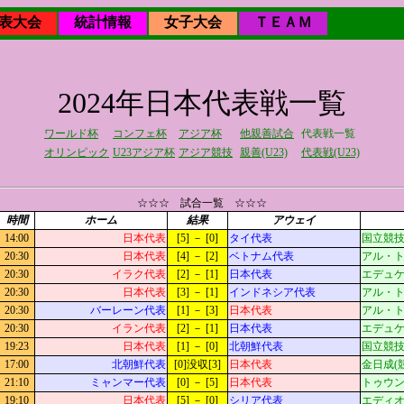
表大会
統計情報
女子大会
ＴＥＡＭ
2024年日本代表戦一覧
ワールド杯
コンフェ杯
アジア杯
他親善試合
代表戦一覧
オリンピック
U23アジア杯
アジア競技
親善(U23)
代表戦(U23)
☆☆☆ 試合一覧 ☆☆☆
時間
ホーム
結果
アウェイ
14:00
日本代表
[5] － [0]
タイ代表
国立競
20:30
日本代表
[4] － [2]
ベトナム代表
アル・トゥマ
20:30
イラク代表
[2] － [1]
日本代表
エデュケー
20:30
日本代表
[3] － [1]
インドネシア代表
アル・トゥマ
20:30
バーレーン代表
[1] － [3]
日本代表
アル・トゥマ
20:30
イラン代表
[2] － [1]
日本代表
エデュケー
19:23
日本代表
[1] － [0]
北朝鮮代表
国立競
17:00
北朝鮮代表
[0]没収[3]
日本代表
金日成(競)#
21:10
ミャンマー代表
[0] － [5]
日本代表
トゥウンナ(
19:10
日本代表
[5] － [0]
シリア代表
エディ