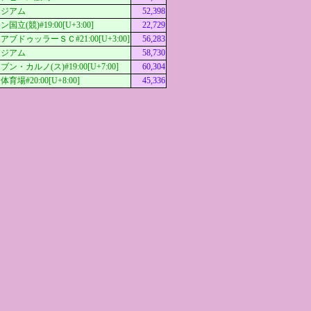
タジアム
52,398
立(競)#19:00[U+3:00]
22,729
ブドゥッラーＳＣ#21:00[U+3:00]
56,283
タジアム
58,730
ン・カルノ(ス)#19:00[U+7:00]
60,304
場#20:00[U+8:00]
45,336