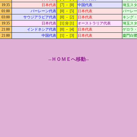
19:35
日本代表
[7] － [0]
中国代表
埼玉ス
01:00
バーレーン代表
[0] － [5]
日本代表
バーレーン国
03:00
サウジアラビア代表
[0] － [2]
日本代表
キング・ア
19:35
日本代表
[1] 分 [1]
オーストラリア代表
埼玉ス
21:00
インドネシア代表
[0] － [4]
日本代表
ゲロラ・ブ
21:00
中国代表
[1] － [3]
日本代表
廈門白鷺体育
--ＨＯＭＥへ移動--