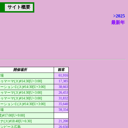
サイト概要
>2025
最新年
開催場所
観客
技場
61,916
ーマ(ス)#14:30[U+3:00]
17,385
ションＣ(ス)#14:30[U+3:00]
38,663
ーマ(ス)#14:30[U+3:00]
26,453
ーマ(ス)#14:30[U+3:00]
31,832
ションＣ(ス)#14:30[U+3:00]
35,640
技場
59,354
17:00[U+9:00]
ス)#18:40[U+6:30]
21,200
オンピース広島
26,650