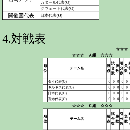
カタール代表(O)
クウェート代表(O)
開催国代表
日本代表(O)
4.対戦表
☆☆☆
☆☆☆ Ａ組 ☆☆☆
試
引
順
勝
勝
負
チーム名
合
分
位
点
数
数
数
数
タイ代表(O)
0
0
0
0
0
キルギス代表(O)
0
0
0
0
0
日本代表(O)
0
0
0
0
0
香港代表(O)
0
0
0
0
0
☆☆☆ Ｃ組 ☆☆☆
試
引
順
勝
勝
負
チーム名
合
分
位
点
数
数
数
数