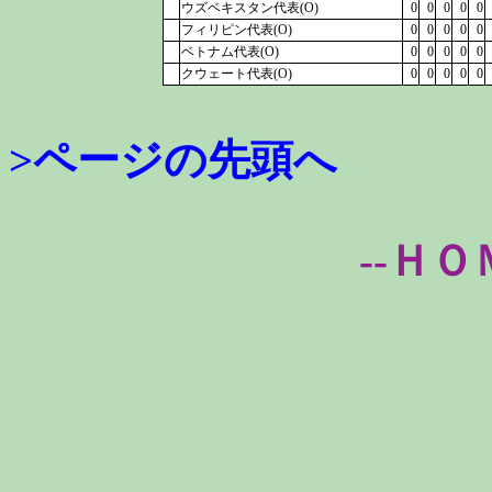
ウズベキスタン代表(O)
0
0
0
0
0
フィリピン代表(O)
0
0
0
0
0
ベトナム代表(O)
0
0
0
0
0
クウェート代表(O)
0
0
0
0
0
>ページの先頭へ
--ＨＯ