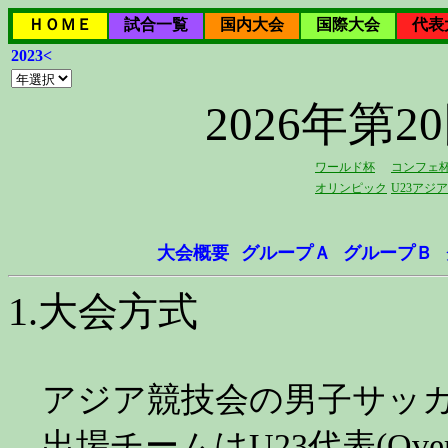
ＨＯＭＥ
試合一覧
国内大会
国際大会
代表
2023<
2026年第
ワールド杯
コンフェ
オリンピック
U23アジ
大会概要
グループＡ
グループＢ
1.大会方式
アジア競技会の男子サッカ
出場チームはU23代表(Over