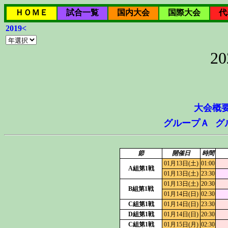
ＨＯＭＥ
試合一覧
国内大会
国際大会
代
2019<
2
大会概
グループＡ
グ
節
開催日
時間
01月13日(土)
01:00
A組第1戦
01月13日(土)
23:30
01月13日(土)
20:30
B組第1戦
01月14日(日)
02:30
C組第1戦
01月14日(日)
23:30
D組第1戦
01月14日(日)
20:30
C組第1戦
01月15日(月)
02:30