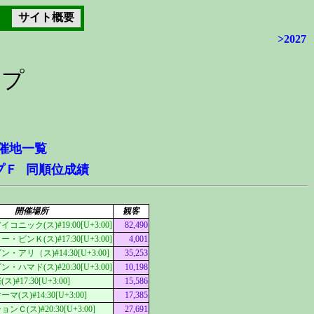
サイト概要
>2027
ップ
催地一覧
プＦ
同順位成績
開催場所
観客
ニック(ス)#19:00[U+3:00]
82,490
ビンＫ(ス)#17:30[U+3:00]
4,001
アリ（ス)#14:30[U+3:00]
35,253
ハマド(ス)#20:30[U+3:00]
10,198
#17:30[U+3:00]
15,586
ス)#14:30[U+3:00]
17,385
Ｃ(ス)#20:30[U+3:00]
27,691