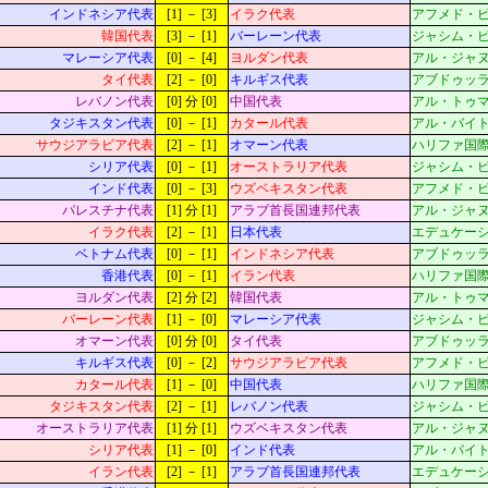
インドネシア代表
[1] － [3]
イラク代表
アフメド・ビン・
韓国代表
[3] － [1]
バーレーン代表
ジャシム・ビン・
マレーシア代表
[0] － [4]
ヨルダン代表
アル・ジャヌーブ(
タイ代表
[2] － [0]
キルギス代表
アブドゥッラー・
レバノン代表
[0] 分 [0]
中国代表
アル・トゥマーマ(
タジキスタン代表
[0] － [1]
カタール代表
アル・バイト(ス)
サウジアラビア代表
[2] － [1]
オマーン代表
ハリファ国際(ス)
シリア代表
[0] － [1]
オーストラリア代表
ジャシム・ビン・
インド代表
[0] － [3]
ウズベキスタン代表
アフメド・ビン・
パレスチナ代表
[1] 分 [1]
アラブ首長国連邦代表
アル・ジャヌーブ(
イラク代表
[2] － [1]
日本代表
エデュケーション
ベトナム代表
[0] － [1]
インドネシア代表
アブドゥッラー・
香港代表
[0] － [1]
イラン代表
ハリファ国際(ス)
ヨルダン代表
[2] 分 [2]
韓国代表
アル・トゥマーマ(
バーレーン代表
[1] － [0]
マレーシア代表
ジャシム・ビン・
オマーン代表
[0] 分 [0]
タイ代表
アブドゥッラー・
キルギス代表
[0] － [2]
サウジアラビア代表
アフメド・ビン・
カタール代表
[1] － [0]
中国代表
ハリファ国際(ス)
タジキスタン代表
[2] － [1]
レバノン代表
ジャシム・ビン・
オーストラリア代表
[1] 分 [1]
ウズベキスタン代表
アル・ジャヌーブ(
シリア代表
[1] － [0]
インド代表
アル・バイト(ス)
イラン代表
[2] － [1]
アラブ首長国連邦代表
エデュケーション