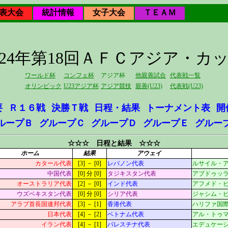
表大会
統計情報
女子大会
ＴＥＡＭ
024年第18回ＡＦＣアジア・カ
ワールド杯
コンフェ杯
アジア杯
他親善試合
代表戦一覧
オリンピック
U23アジア杯
アジア競技
親善(U23)
代表戦(U23)
要
Ｒ１６戦
決勝Ｔ戦
日程・結果
トーナメント表
開
ループＢ
グループＣ
グループＤ
グループＥ
グルー
☆☆☆ 日程と結果 ☆☆☆
ホーム
結果
アウェイ
カタール代表
[3] － [0]
レバノン代表
ルサイル・アイコ
中国代表
[0] 分 [0]
タジキスタン代表
アブドゥッラー・
オーストラリア代表
[2] － [0]
インド代表
アフメド・ビン・
ウズベキスタン代表
[0] 分 [0]
シリア代表
ジャシム・ビン・
アラブ首長国連邦代表
[3] － [1]
香港代表
ハリファ国際(ス)
日本代表
[4] － [2]
ベトナム代表
アル・トゥマーマ(
イラン代表
[4] － [1]
パレスチナ代表
エデュケーション