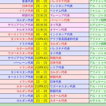
香港代表
[0] － [3]
パレスチナ代表
アブドゥッラー・
日本代表
[3] － [1]
インドネシア代表
アル・トゥマーマ(
イラク代表
[3] － [2]
ベトナム代表
ジャシム・ビン・
韓国代表
[3] 分 [3]
マレーシア代表
アル・ジャヌーブ(
ヨルダン代表
[0] － [1]
バーレーン代表
ハリファ国際(ス)
サウジアラビア代表
[0] 分 [0]
タイ代表
エデュケーション
キルギス代表
[1] 分 [1]
オマーン代表
アブドゥッラー・
オーストラリア代表
[4] － [0]
インドネシア代表
ジャシム・ビン・
タジキスタン代表
[1]5PK3[1]
アラブ首長国連邦代表
アフメド・ビン・
イラク代表
[2] － [3]
ヨルダン代表
ハリファ国際(ス)
カタール代表
[2] － [1]
パレスチナ代表
アル・バイト(ス)
ウズベキスタン代表
[2] － [1]
タイ代表
アル・ジャヌーブ(
サウジアラビア代表
[1]2PK4[1]
韓国代表
エデュケーション
バーレーン代表
[1] － [3]
日本代表
アル・トゥマーマ(
イラン代表
[1]5PK3[1]
シリア代表
アブドゥッラー・
タジキスタン代表
[0] － [1]
ヨルダン代表
アフメド・ビン・
オーストラリア代表
[1] 延 [2]
韓国代表
アル・ジャヌーブ(
イラン代表
[2] － [1]
日本代表
エデュケーション
カタール代表
[1]3PK2[1]
ウズベキスタン代表
アル・バイト(ス)
ヨルダン代表
[2] － [0]
韓国代表
アフメド・ビン・
イラン代表
[2] － [3]
カタール代表
アル・トゥマーマ(
ヨルダン代表
[1] － [3]
カタール代表
ルサイル・アイコ