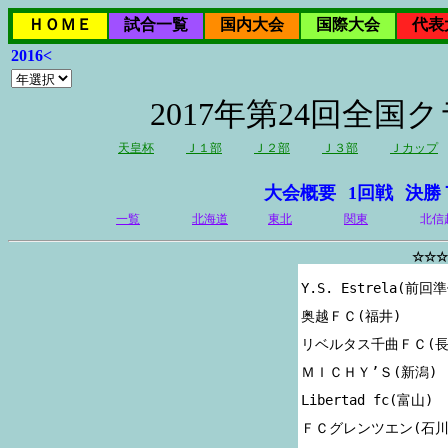
ＨＯＭＥ
試合一覧
国内大会
国際大会
代表
2016<
2017年第24回全
天皇杯
Ｊ１部
Ｊ２部
Ｊ３部
Ｊカップ
大会概要
1回戦
決勝
一覧
北海道
東北
関東
北信
☆☆☆
Y.S. Estrela(前回準
奥越ＦＣ(福井)

リベルタス千曲ＦＣ(長野
ＭＩＣＨＹ’Ｓ(新潟)

Libertad fc(富山)
