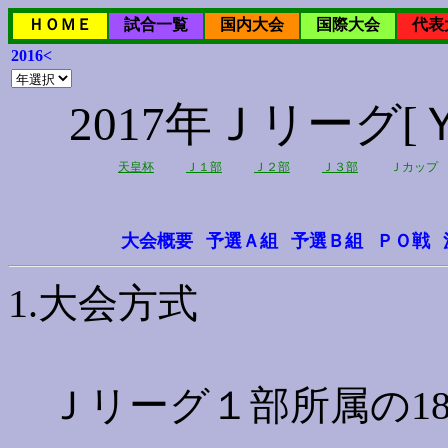
ＨＯＭＥ
試合一覧
国内大会
国際大会
代表
2016<
2017年Ｊリーグ
天皇杯
Ｊ１部
Ｊ２部
Ｊ３部
Ｊカップ
大会概要
予選Ａ組
予選Ｂ組
ＰＯ戦
1.大会方式
Ｊリーグ１部所属の1