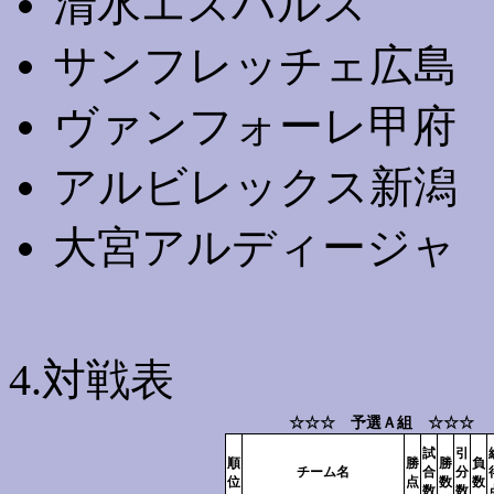
清水エスパルス
サンフレッチェ広島
ヴァンフォーレ甲府
アルビレックス新潟
大宮アルディージャ
4.対戦表
☆☆☆ 予選Ａ組 ☆☆☆
試
引
順
勝
勝
負
チーム名
合
分
位
点
数
数
数
数