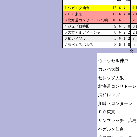
1
ベガルタ仙台
13
6
4
1
1
2
ＦＣ東京
12
6
4
0
2
3
北海道コンサドーレ札幌
10
6
3
1
2
4
ジュビロ磐田
9
6
3
0
3
5
大宮アルディージャ
8
6
2
2
2
6
柏レイソル
5
6
1
2
3
7
清水エスパルス
3
6
1
0
5
☆ 
ヴィッセル神戸

ガンバ大阪

セレッソ大阪

北海道コンサドーレ
浦和レッズ

川崎フロンターレ

ＦＣ東京

サンフレッチェ広島

ベガルタ仙台
