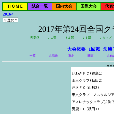
ＨＯＭＥ
試合一覧
国内大会
国際大会
代表
2016<
2017年第24回全
天皇杯
Ｊ１部
Ｊ２部
Ｊ３部
Ｊカップ
大会概要
1回戦
決勝
一覧
北海道
東北
関東
北信
☆☆
いわきＦＣ(福島1)

山王クラブ(秋田2)

戸沢ＦＣ(山形2)

東六クラブ　ノスタルジア(
アスレチッククラブ弘前(青
男鹿ＦＣ(秋田1)
