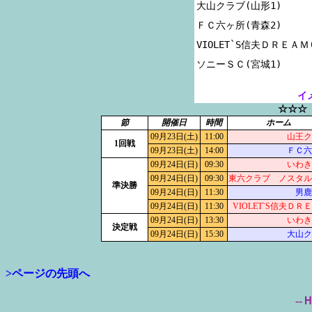
大山クラブ(山形1)

ＦＣ六ヶ所(青森2)

VIOLET`S信夫ＤＲＥＡＭ(
イ
☆☆☆
節
開催日
時間
ホーム
09月23日(土)
11:00
山王ク
1回戦
09月23日(土)
14:00
ＦＣ六
09月24日(日)
09:30
いわき
09月24日(日)
09:30
東六クラブ ノスタル
準決勝
09月24日(日)
11:30
男鹿
09月24日(日)
11:30
VIOLET`S信夫ＤＲ
09月24日(日)
13:30
いわき
決定戦
09月24日(日)
15:30
大山ク
>ページの先頭へ
--