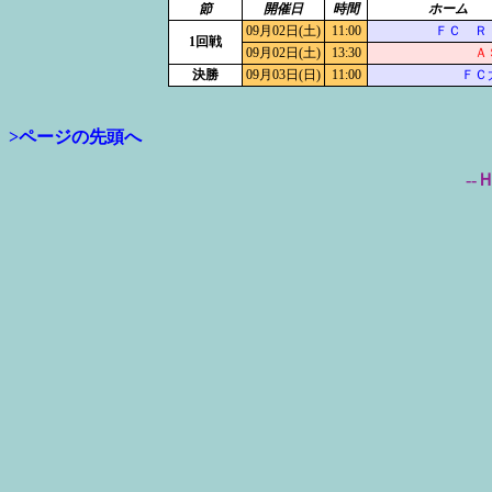
節
開催日
時間
ホーム
09月02日(土)
11:00
ＦＣ Ｒ
1回戦
09月02日(土)
13:30
Ａ
決勝
09月03日(日)
11:00
ＦＣ
>ページの先頭へ
--