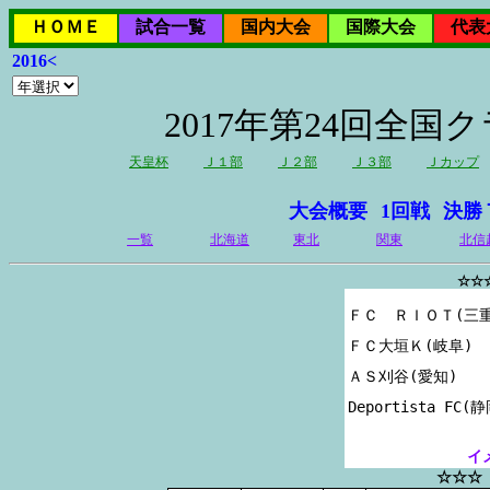
ＨＯＭＥ
試合一覧
国内大会
国際大会
代表
2016<
2017年第24回全
天皇杯
Ｊ１部
Ｊ２部
Ｊ３部
Ｊカップ
大会概要
1回戦
決勝
一覧
北海道
東北
関東
北信
☆☆
ＦＣ　ＲＩＯＴ(三重
ＦＣ大垣Ｋ(岐阜)

ＡＳ刈谷(愛知)

イ
☆☆☆