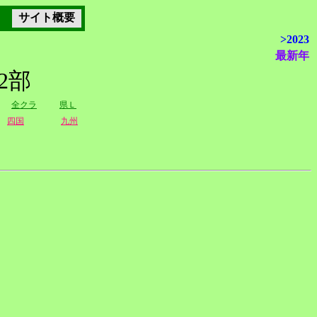
サイト概要
>2023
最新年
2部
全クラ
県Ｌ
四国
九州