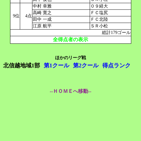
中村 幸雅
０９経大
高崎 寛之
ＦＣ塩尻
9位
4点
田中 一成
ＦＣ北陸
江原 航平
ＳＲ小松
総計179ゴール
全得点者の表示
ほかのリーグ戦
北信越地域1部
第1クール
第2クール
得点ランク
--ＨＯＭＥへ移動--