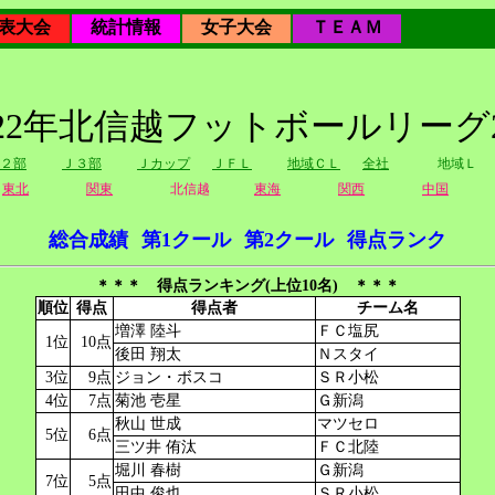
表大会
統計情報
女子大会
ＴＥＡＭ
022年北信越フットボールリーグ
２部
Ｊ３部
Ｊカップ
ＪＦＬ
地域ＣＬ
全社
地域Ｌ
東北
関東
北信越
東海
関西
中国
総合成績
第1クール
第2クール
得点ランク
＊＊＊ 得点ランキング(上位10名) ＊＊＊
順位
得点
得点者
チーム名
増澤 陸斗
ＦＣ塩尻
1位
10点
後田 翔太
Ｎスタイ
3位
9点
ジョン・ボスコ
ＳＲ小松
4位
7点
菊池 壱星
Ｇ新潟
秋山 世成
マツセロ
5位
6点
三ツ井 侑汰
ＦＣ北陸
堀川 春樹
Ｇ新潟
7位
5点
田中 俊也
ＳＲ小松