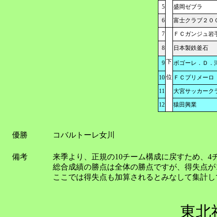
5
盛岡ゼブラ
6
富士クラブ２０
7
ＦＣガンジュ岩
8
日本製鉄釜石
下
9
ボゴーレ．Ｄ．
位
10
ＦＣプリメーロ
11
大宮サッカーク
12
猿田興業
優勝
コバルトーレ女川
備考
来季より、正規の10チーム構成に戻すため、4
総合成績の勝点は全体の勝点ですが、得失点が
ここでは得失点も加算されるとみなして集計し
東北