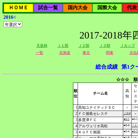
ＨＯＭＥ
試合一覧
国内大会
国際大会
代表
2016<
2017-20
天皇杯
Ｊ１部
Ｊ２部
Ｊ３部
Ｊカップ
一覧
北海道
東北
関東
北信
総合成績
第1ク
☆☆☆ 順
セ
順
高
レ
チーム名
位
知
ス
テ
1
高知ユナイテッドＳＣ
△0-
×
2
ＦＣ徳島セレステ
△0-0
×
●0-5
●0-1
3
多度津ＦＣ
●0-4
4
アルヴェリオ高松
△1-
●0-4
●0-3
5
ＫＵＦＣ南国
●1-8
△1-