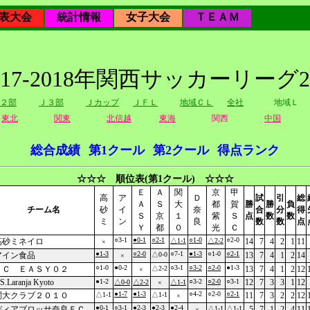
表大会
統計情報
女子大会
ＴＥＡＭ
017-2018年関西サッカーリーグ
２部
Ｊ３部
Ｊカップ
ＪＦＬ
地域ＣＬ
全社
地域Ｌ
東北
関東
北信越
東海
関西
中国
総合成績
第1クール
第2クール
得点ランク
☆☆☆ 順位表(第1クール) ☆☆☆
Ｅ
Ａ
関
京
甲
高
ア
Ｄ
試
引
総
Ａ
Ｓ
大
都
賀
勝
勝
負
チーム名
砂
イ
奈
合
分
得
Ｓ
京
１
紫
Ｓ
点
数
数
ミ
ン
良
数
数
点
Ｙ
都
０
光
Ｃ
○3-1
●0-1
○2-1
○1-0
○2-0
高砂ミネイロ
△1-1
△2-2
14
7
4
2
1
11
×
●1-3
○2-0
○7-1
●1-3
○1-0
○2-1
アイン食品
△0-0
13
7
4
1
2
14
×
○1-0
●0-2
○3-1
○3-2
○2-0
●1-3
ＦＣ ＥＡＳＹ０２
△2-2
13
7
4
1
2
12
×
S.Laranja Kyoto
●1-2
○3-2
○2-0
○3-1
12
7
3
3
1
12
△0-0
△2-2
△1-1
×
●1-7
●1-3
○4-2
○2-0
○2-1
関大クラブ２０１０
△1-1
△1-1
11
7
3
2
2
12
×
●0-1
○3-1
●2-3
●2-3
●2-4
ディアブロッサ奈良ＦＣ
△1-1
△1-1
5
7
1
2
4
11
×