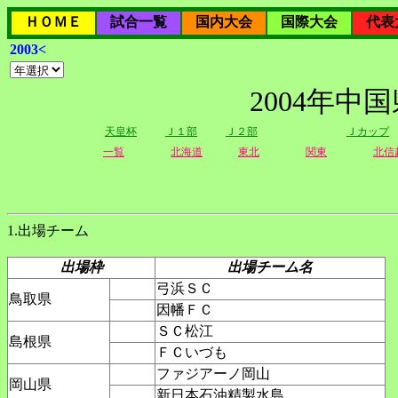
ＨＯＭＥ
試合一覧
国内大会
国際大会
代表
2003<
2004年
天皇杯
Ｊ１部
Ｊ２部
Ｊカップ
一覧
北海道
東北
関東
北信
1.出場チーム
出場枠
出場チーム名
弓浜ＳＣ
鳥取県
因幡ＦＣ
ＳＣ松江
島根県
ＦＣいづも
ファジアーノ岡山
岡山県
新日本石油精製水島