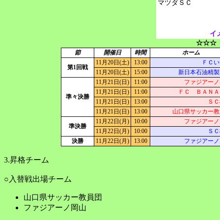
イ
☆☆☆
節
開催日
時間
ホーム
11月20日(土)
13:00
ＦＣい
第1回戦
11月20日(土)
15:00
新日本石油精製
11月21日(日)
11:00
ファジアーノ
11月21日(日)
11:00
ＦＣ ＢＡＮＡ
準々決勝
11月21日(日)
13:00
ＳＣ
11月21日(日)
13:00
山口県サッカー教
11月22日(月)
10:00
ファジアーノ
準決勝
11月22日(月)
10:00
ＳＣ
決勝
11月22日(月)
13:00
ファジアーノ
3.昇格チーム
○入替戦出場チーム
山口県サッカー教員団
ファジアーノ岡山