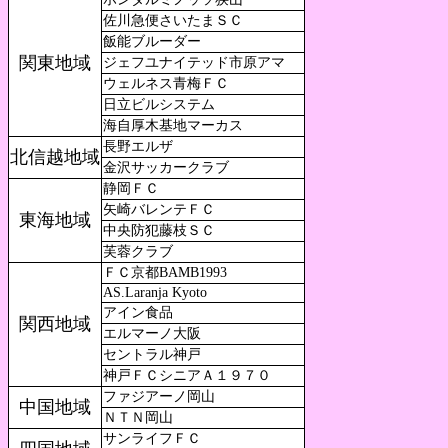
佐川急便さいたまＳＣ
飯能ブルーダー
関東地域
ジェフユナイテッド市原アマ
ウェルネス青梅ＦＣ
日立ビルシステム
海自厚木基地マーカス
長野エルザ
北信越地域
金沢サッカークラブ
静岡ＦＣ
矢崎バレンテＦＣ
東海地域
中央防犯藤枝ＳＣ
芙蓉クラブ
ＦＣ京都BAMB1993
AS.Laranja Kyoto
アイン食品
関西地域
エルマーノ大阪
セントラル神戸
神戸ＦＣシニアＡ１９７０
ファジアーノ岡山
中国地域
ＮＴＮ岡山
サンライフＦＣ