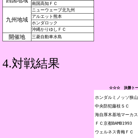
四国地域
南国高知ＦＣ
ニューウェーブ北九州
アルエット熊本
九州地域
ホンダロック
沖縄かりゆしＦＣ
開催地
三菱自動車水島
4.対戦結果
☆☆☆ 決勝トー
ホンダルミノッソ狭山

中央防犯藤枝ＳＣ

海自厚木基地マーカス

ＦＣ京都BAMB1993

ウェルネス青梅ＦＣ
