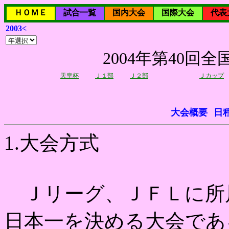
ＨＯＭＥ
試合一覧
国内大会
国際大会
代表
2003<
2004年第40
天皇杯
Ｊ１部
Ｊ２部
Ｊカップ
大会概要
日
1.大会方式
Ｊリーグ、ＪＦＬに所
日本一を決める大会であ