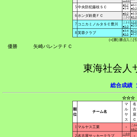
△1-1
●0-2
●0-1
5
中央防犯藤枝ＳＣ
●1-4
●0-3
●0-2
●1-3
6
ホンダ鈴鹿ＦＣ
●1-3
△2-2
○1-0
△1-1
7
コニカミノルタＳＣ豊川
●2-3
●1-3
●3-4
●2-5
8
芙蓉クラブ
●1-5
●1-2
(○[勝]:勝点3,
優勝
矢崎バレンテＦＣ
東海社会人
総合成績
☆☆☆
マ
名
順
ル
古
チーム名
位
ヤ
屋
ス
Ｃ
△0-
1
マルヤス工業
×
○4-2
△0-0
2
名古屋サッカークラブ
×