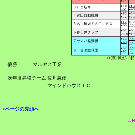
●2-4
○3-0
●1-3
3
ＦＣ岐阜
○3-1
●2-3
●1-2
●0-4
4
豊田自動織機
●0-2
○5-3
●1-2
●0-2
5
名古屋ＷＥＳＴ．ＦＣ
●0-5
△2-
●0-2
●0-1
6
春日井クラブ
●3-4
△0-0
●2-3
△1-
7
ヤマハ発動機
●2-3
△1-
●0-2
△2-
8
トヨタ蹴球団
●1-2
△1-
(○[勝]:勝点3,
優勝
マルヤス工業
次年度昇格チーム
佐川急便
マインドハウスＴＣ
>ページの先頭へ
--