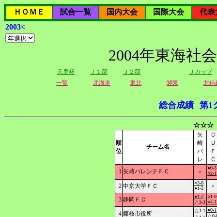
ＨＯＭＥ
試合一覧
国内大会
国際大会
代表
2003<
2004年東海社
天皇杯
Ｊ１部
Ｊ２部
Ｊカップ
一覧
北海道
東北
関東
北信
総合成績
第1
☆☆☆
矢
Ｃ
順
崎
Ｕ
チーム名
位
バ
Ｆ
レ
Ｃ
●0-3
1
矢崎バレンテＦＣ
×
○2-1
○3-0
2
中京大学ＦＣ
×
●1-2
●1-2
○1-0
3
静岡ＦＣ
○4-1
△3-3
●0-1
△1-1
4
藤枝市役所
△0-