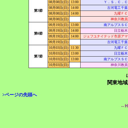
08月08日(日)
13:00
Ｙ．Ｓ．Ｃ．Ｃ
08月08日(日)
14:00
古河電工千葉
第5節
08月08日(日)
14:00
九曜ＦＣ
08月08日(日)
神奈川教員
09月19日(日)
13:00
南アルプスＳＣ
09月19日(日)
14:00
日立栃木
第6節
09月19日(日)
14:00
ジェフユナイテッド市原アマ
09月19日(日)
古河電工千葉
10月03日(日)
11:30
九曜ＦＣ
10月03日(日)
13:00
日立栃木
第7節
10月03日(日)
13:00
南アルプスＳＣ
10月03日(日)
神奈川教員
関東地域
>ページの先頭へ
--