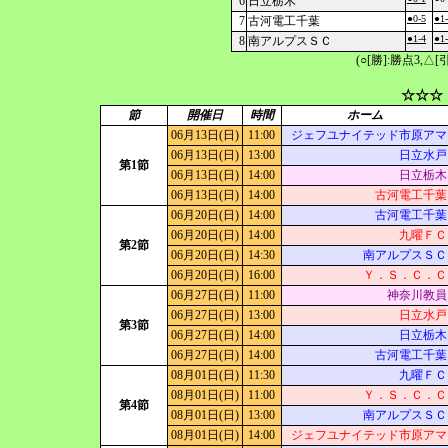
6
日立栃木
●0-5
●1
7
古河電工千葉
●1-4
●1
8
南アルプスＳＣ
(○[勝]:勝点3,
☆☆☆
節
開催日
時間
ホーム
06月13日(日)
11:00
ジェフユナイテッド市原アマ
06月13日(日)
13:00
日立水戸
第1節
06月13日(日)
14:00
日立栃木
06月13日(日)
14:00
古河電工千葉
06月20日(日)
14:00
古河電工千葉
06月20日(日)
14:00
九曜ＦＣ
第2節
06月20日(日)
14:30
南アルプスＳＣ
06月20日(日)
16:00
Ｙ．Ｓ．Ｃ．Ｃ
06月27日(日)
11:00
神奈川教員
06月27日(日)
13:00
日立水戸
第3節
06月27日(日)
14:00
日立栃木
06月27日(日)
14:00
古河電工千葉
08月01日(日)
11:30
九曜ＦＣ
08月01日(日)
11:00
Ｙ．Ｓ．Ｃ．Ｃ
第4節
08月01日(日)
13:00
南アルプスＳＣ
08月01日(日)
14:00
ジェフユナイテッド市原アマ