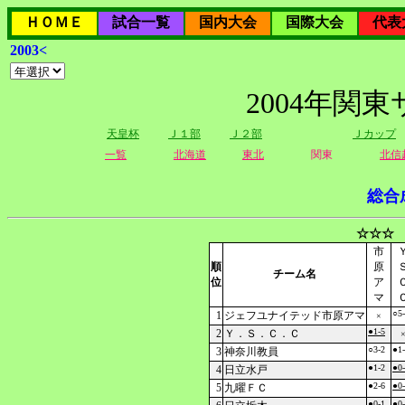
ＨＯＭＥ
試合一覧
国内大会
国際大会
代表
2003<
2004年関
天皇杯
Ｊ１部
Ｊ２部
Ｊカップ
一覧
北海道
東北
関東
北信
総合
☆☆☆ 
市
順
原
チーム名
位
ア
マ
○5
1
ジェフユナイテッド市原アマ
×
●1-5
2
Ｙ．Ｓ．Ｃ．Ｃ
○3-2
●1
3
神奈川教員
●1-2
●0
4
日立水戸
●2-6
●0
5
九曜ＦＣ
●0-1
●0