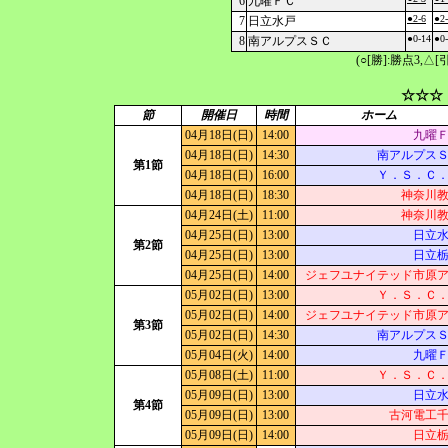
6
九曜ＦＣ
●2-6
●2
7
日立水戸
●0-14
●0
8
南アルプスＳＣ
(○[勝]:勝点3,
☆☆☆
節
開催日
時間
ホーム
04月18日(日)
14:00
九曜
04月18日(日)
14:30
南アルプス
第1節
04月18日(日)
16:00
Ｙ．Ｓ．Ｃ
04月18日(日)
18:30
神奈川
04月24日(土)
11:00
神奈川
04月25日(日)
13:00
日立
第2節
04月25日(日)
13:00
日立
04月25日(日)
14:00
ジェフユナイテッド市原
05月02日(日)
13:00
Ｙ．Ｓ．Ｃ
05月02日(日)
14:00
ジェフユナイテッド市原
第3節
05月02日(日)
14:30
南アルプス
05月04日(火)
14:00
九曜
05月08日(土)
11:00
Ｙ．Ｓ．Ｃ
05月09日(日)
13:00
日立
第4節
05月09日(日)
13:00
古河電工
05月09日(日)
14:00
日立