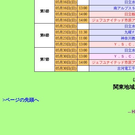
05月16日(日)
日立
05月16日(日)
13:00
南アルプス
第5節
05月16日(日)
14:00
日立
05月16日(日)
14:00
ジェフユナイテッド市原
05月23日(日)
日立
05月23日(日)
11:30
九曜
第6節
05月23日(日)
11:00
神奈川
05月23日(日)
13:00
Ｙ．Ｓ．Ｃ
05月30日(日)
13:00
日立
05月30日(日)
13:00
Ｙ．Ｓ．Ｃ
第7節
05月30日(日)
14:00
ジェフユナイテッド市原
05月30日(日)
古河電工
関東地域
>ページの先頭へ
--