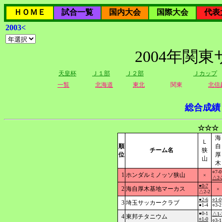
ＨＯＭＥ
試合一覧
国内大会
国際大会
代表
2003<
2004年関
天皇杯
Ｊ１部
Ｊ２部
Ｊカップ
一覧
北海道
東北
関東
北信
総合成績
☆☆☆
海
Ｌ
順
自
チーム名
狭
位
厚
山
木
○7-0
1
ホンダルミノッソ狭山
×
△2-
●0-7
2
海自厚木基地マーカス
×
△2-2
●2-6
○1-0
3
埼玉サッカークラブ
●1-4
○3-2
●0-1
△1-
4
東邦チタニウム
○1-0
○3-1