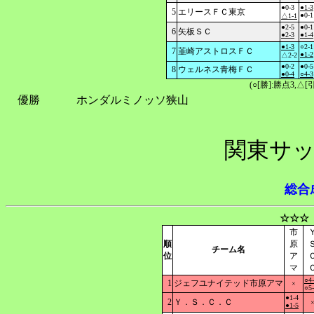
●0-3
●1-3
5
エリースＦＣ東京
●0-1
△1-1
●2-5
●0-1
6
矢板ＳＣ
●2-3
●1-4
●1-3
○2-1
7
韮崎アストロスＦＣ
●1-2
△2-2
●0-2
●0-5
8
ウェルネス青梅ＦＣ
●0-4
○4-3
(○[勝]:勝点3,
優勝
ホンダルミノッソ狭山
関東サッ
総合
☆☆☆
市
順
原
チーム名
位
ア
マ
○4
1
ジェフユナイテッド市原アマ
×
○5
●1-4
2
Ｙ．Ｓ．Ｃ．Ｃ
●1-5