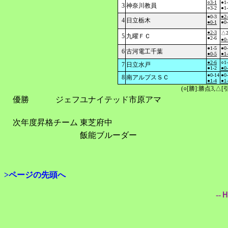
○3-1
●1
3
神奈川教員
○3-2
●1
●0-3
●2
4
日立栃木
●0-1
●0
●2-3
△2
5
九曜ＦＣ
●2-6
●0
●1-5
●0
6
古河電工千葉
●0-5
●1
●2-6
○1
7
日立水戸
●1-2
●0
●0-14
●0
8
南アルプスＳＣ
●1-4
●1
(○[勝]:勝点3,
優勝
ジェフユナイテッド市原アマ
次年度昇格チーム
東芝府中
飯能ブルーダー
>ページの先頭へ
--