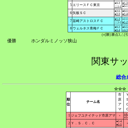
●0-3
●1-3
5
エリースＦＣ東京
●0-1
△1-1
●2-5
●0-1
6
矢板ＳＣ
●2-3
●1-4
●1-3
○2-1
7
韮崎アストロスＦＣ
●1-2
△2-2
●0-2
●0-5
8
ウェルネス青梅ＦＣ
●0-4
○4-3
(○[勝]:勝点3,
優勝
ホンダルミノッソ狭山
関東サッ
総合
☆☆☆
市
順
原
チーム名
位
ア
マ
○4
1
ジェフユナイテッド市原アマ
×
○5
●1-4
2
Ｙ．Ｓ．Ｃ．Ｃ
●1-5