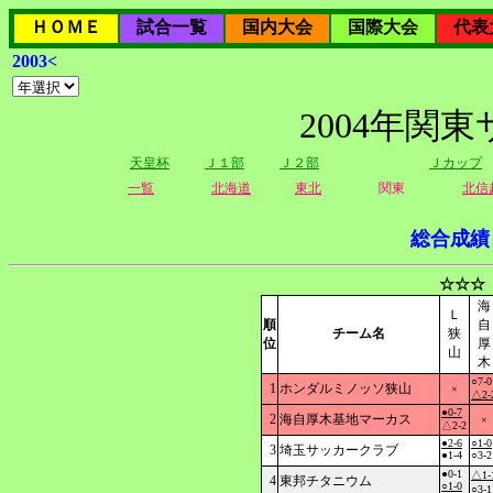
ＨＯＭＥ
試合一覧
国内大会
国際大会
代表
2003<
2004年関
天皇杯
Ｊ１部
Ｊ２部
Ｊカップ
一覧
北海道
東北
関東
北信
総合成績
☆☆☆
海
Ｌ
順
自
チーム名
狭
位
厚
山
木
○7-0
1
ホンダルミノッソ狭山
×
△2-
●0-7
2
海自厚木基地マーカス
×
△2-2
●2-6
○1-0
3
埼玉サッカークラブ
●1-4
○3-2
●0-1
△1-
4
東邦チタニウム
○1-0
○3-1