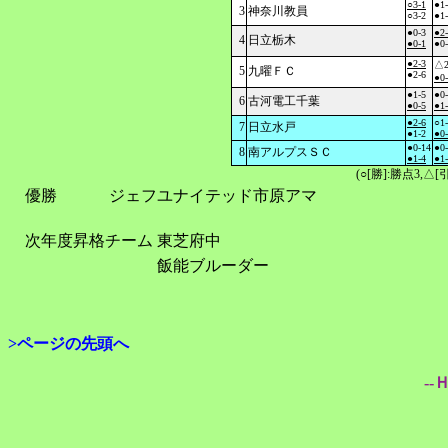
○3-1
●1
3
神奈川教員
○3-2
●1
●0-3
●2
4
日立栃木
●0-1
●0
●2-3
△2
5
九曜ＦＣ
●2-6
●0
●1-5
●0
6
古河電工千葉
●0-5
●1
●2-6
○1
7
日立水戸
●1-2
●0
●0-14
●0
8
南アルプスＳＣ
●1-4
●1
(○[勝]:勝点3,
優勝
ジェフユナイテッド市原アマ
次年度昇格チーム
東芝府中
飯能ブルーダー
>ページの先頭へ
--