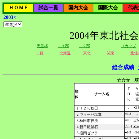
ＨＯＭＥ
試合一覧
国内大会
国際大会
代表
2003<
2004年東北社
天皇杯
Ｊ１部
Ｊ２部
Ｊカップ
一覧
北海道
東北
関東
北信
総合成績
☆☆☆ 順
Ｔ
Ｖ
順
チーム名
Ｄ
塩
位
Ｋ
竃
●2-
1
ＴＤＫ秋田
×
○3-2
2
ヴィーゼ塩竃
×
●0-1
3
秋田市役所
△2-
●1-
4
新日鐵釜石
△1-1
●1-3
○3-
5
盛岡ゼブラ
●1-3
●0-