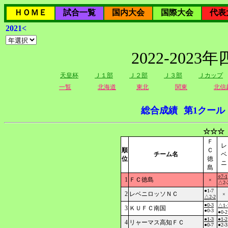
ＨＯＭＥ
試合一覧
国内大会
国際大会
代表
2021<
2022-20
天皇杯
Ｊ１部
Ｊ２部
Ｊ３部
Ｊカップ
一覧
北海道
東北
関東
北信
総合成績
第1クール
☆☆☆
Ｆ
レ
順
Ｃ
チーム名
ベ
位
徳
ニ
島
○7-1
1
ＦＣ徳島
×
△2-
●1-7
2
レベニロッソＮＣ
×
△2-2
●0-3
△1-
3
ＫＵＦＣ南国
●0-3
●0-2
●1-3
●1-2
4
リャーマス高知ＦＣ
●0-7
●2-3