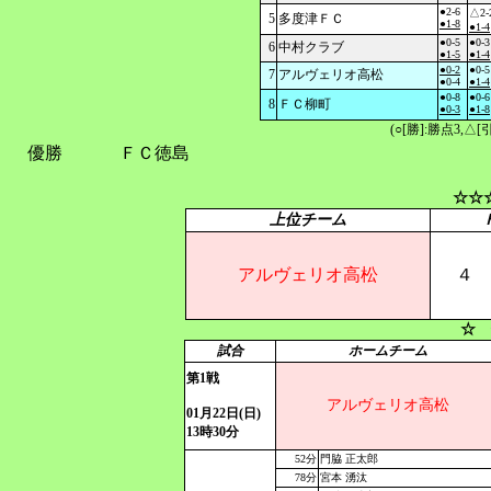
●2-6
△2-
5
多度津ＦＣ
●1-8
●1-4
●0-5
●0-3
6
中村クラブ
●1-5
●1-4
●0-2
●0-5
7
アルヴェリオ高松
●0-4
●1-4
●0-8
●0-6
8
ＦＣ柳町
●0-3
●1-8
(○[勝]:勝点3,
優勝
ＦＣ徳島
☆☆
上位チーム
アルヴェリオ高松
４
☆ 
試合
ホームチーム
第1戦
アルヴェリオ高松
01月22日(日)
13時30分
52分
門脇 正太郎
78分
宮本 湧汰