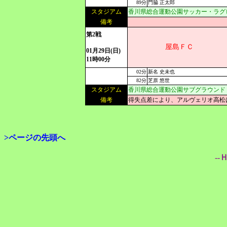
89分
門脇 正太郎
スタジアム
香川県総合運動公園サッカー・ラグ
備考
第2戦
屋島ＦＣ
01月29日(日)
11時00分
02分
新名 史未也
82分
芝原 悠世
スタジアム
香川県総合運動公園サブグラウンド
備考
得失点差により、アルヴェリオ高松
>ページの先頭へ
--