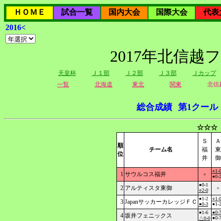
ＨＯＭＥ
試合一覧
国内大会
国際大会
代表
2016<
2017年北信越
天皇杯
Ｊ１部
Ｊ２部
Ｊ３部
Ｊカップ
一覧
北海道
東北
関東
北信
総合成績
第1クール
☆☆☆
Ｓ
Ａ
順
チーム名
福
東
位
井
御
○1-
1
サウルコス福井
×
●0-
●0-1
2
アルティスタ東御
×
○2-0
●1-2
○1-
3
JapanサッカーカレッジＦＣ
●0-3
●1-
●1-6
●0-
4
坂井フェニックス
●0-
△0-0