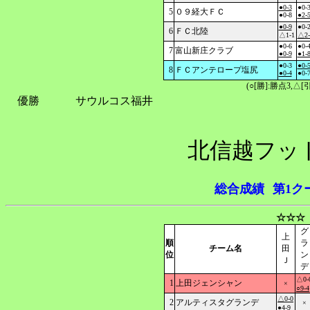
●0-3
●0-
5
０９経大ＦＣ
●0-8
●2-
●0-9
●0-
6
ＦＣ北陸
△1-1
△2-
●0-6
●0-
7
富山新庄クラブ
●0-9
●1-
●0-3
●0-
8
ＦＣアンテロープ塩尻
●0-4
●0-
(○[勝]:勝点3,
優勝
サウルコス福井
北信越フッ
総合成績
第1ク
☆☆☆
グ
上
順
ラ
チーム名
田
位
ン
Ｊ
デ
△0-
1
上田ジェンシャン
×
○9-4
△0-0
2
アルティスタグランデ
×
●4-9