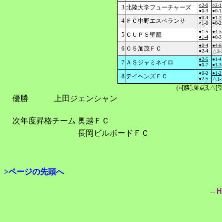
○2-0
○2-1
3
北陸大学フューチャーズ
●0-3
●0-1
●0-4
●1-2
4
ＦＣ中野エスペランサ
○1-0
●0-2
●1-5
●4-5
5
ＣＵＰＳ聖籠
●1-4
●0-3
●0-4
●4-6
6
０５加茂ＦＣ
●2-4
△3-
●2-5
●1-4
7
ＡＳジャミネイロ
●0-7
●1-3
●0-2
●1-2
8
テイヘンズＦＣ
●2-5
△1-
(○[勝]:勝点3,
優勝
上田ジェンシャン
次年度昇格チーム
奥越ＦＣ
長岡ビルボードＦＣ
>ページの先頭へ
--