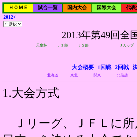
ＨＯＭＥ
試合一覧
国内大会
国際大会
代表
2012<
2013年第49
天皇杯
Ｊ１部
Ｊ２部
Ｊカップ
大会概要
1回戦
2回戦
北海道
東北
関東
北信越
1.大会方式
Ｊリーグ、ＪＦＬに所