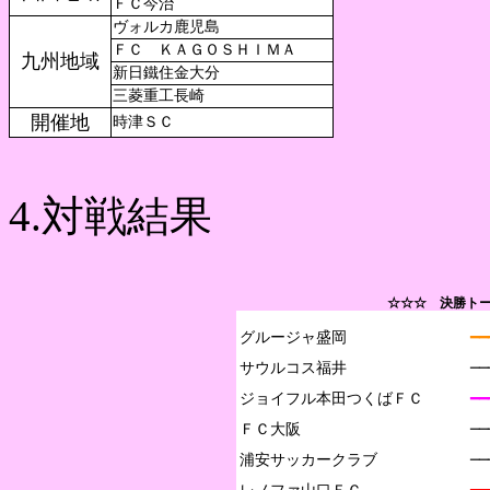
ＦＣ今治
ヴォルカ鹿児島
ＦＣ ＫＡＧＯＳＨＩＭＡ
九州地域
新日鐵住金大分
三菱重工長崎
開催地
時津ＳＣ
4.対戦結果
☆☆☆ 決勝トー
グルージャ盛岡

━━
サウルコス福井

─
ジョイフル本田つくばＦＣ

━
ＦＣ大阪

─
浦安サッカークラブ

─