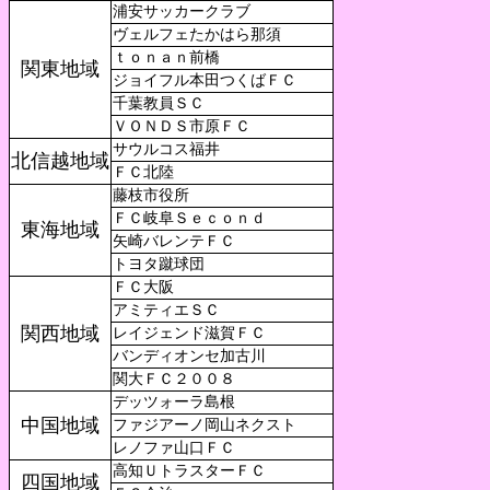
浦安サッカークラブ
ヴェルフェたかはら那須
ｔｏｎａｎ前橋
関東地域
ジョイフル本田つくばＦＣ
千葉教員ＳＣ
ＶＯＮＤＳ市原ＦＣ
サウルコス福井
北信越地域
ＦＣ北陸
藤枝市役所
ＦＣ岐阜Ｓｅｃｏｎｄ
東海地域
矢崎バレンテＦＣ
トヨタ蹴球団
ＦＣ大阪
アミティエＳＣ
関西地域
レイジェンド滋賀ＦＣ
バンディオンセ加古川
関大ＦＣ２００８
デッツォーラ島根
中国地域
ファジアーノ岡山ネクスト
レノファ山口ＦＣ
高知ＵトラスターＦＣ
四国地域