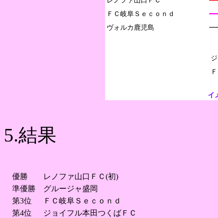
レノファ山口ＦＣ

━
ＦＣ岐阜Ｓｅｃｏｎｄ

━
──
ジ
イ
5.結果
優勝
レノファ山口ＦＣ(初)
準優勝
グルージャ盛岡
第3位
ＦＣ岐阜Ｓｅｃｏｎｄ
第4位
ジョイフル本田つくばＦＣ