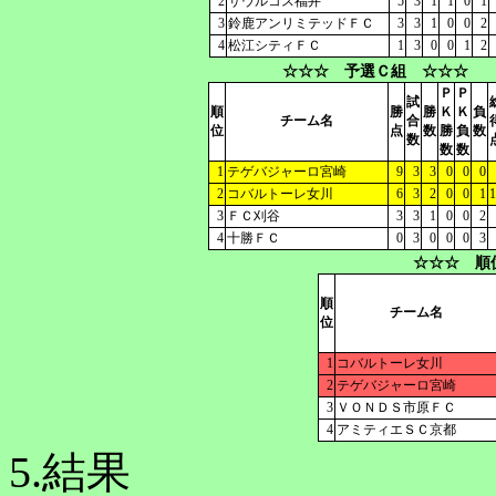
2
サウルコス福井
5
3
1
1
0
1
3
鈴鹿アンリミテッドＦＣ
3
3
1
0
0
2
4
松江シティＦＣ
1
3
0
0
1
2
☆☆☆ 予選Ｃ組 ☆☆☆
Ｐ
Ｐ
試
順
勝
勝
Ｋ
Ｋ
負
チーム名
合
位
点
数
勝
負
数
数
数
数
1
テゲバジャーロ宮崎
9
3
3
0
0
0
2
コバルトーレ女川
6
3
2
0
0
1
1
3
ＦＣ刈谷
3
3
1
0
0
2
4
十勝ＦＣ
0
3
0
0
0
3
☆☆☆ 順
順
チーム名
位
1
コバルトーレ女川
2
テゲバジャーロ宮崎
3
ＶＯＮＤＳ市原ＦＣ
4
アミティエＳＣ京都
5.結果