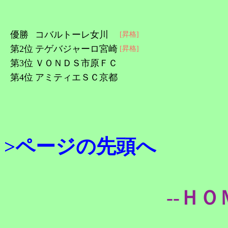
優勝
コバルトーレ女川
[昇格]
第2位
テゲバジャーロ宮崎
[昇格]
第3位
ＶＯＮＤＳ市原ＦＣ
第4位
アミティエＳＣ京都
>ページの先頭へ
--ＨＯ