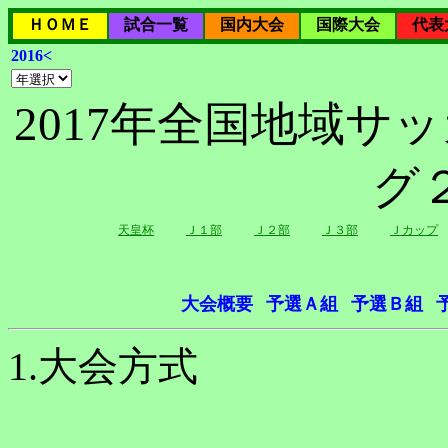
ＨＯＭＥ
試合一覧
国内大会
国際大会
代表
2016<
2017年全国地域サ
グ
天皇杯
Ｊ１部
Ｊ２部
Ｊ３部
Ｊカップ
大会概要
予選Ａ組
予選Ｂ組
1.大会方式