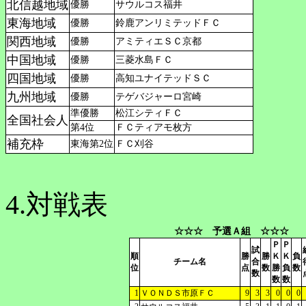
北信越地域
優勝
サウルコス福井
東海地域
優勝
鈴鹿アンリミテッドＦＣ
関西地域
優勝
アミティエＳＣ京都
中国地域
優勝
三菱水島ＦＣ
四国地域
優勝
高知ユナイテッドＳＣ
九州地域
優勝
テゲバジャーロ宮崎
準優勝
松江シティＦＣ
全国社会人
第4位
ＦＣティアモ枚方
補充枠
東海第2位
ＦＣ刈谷
4.対戦表
☆☆☆ 予選Ａ組 ☆☆☆
Ｐ
Ｐ
試
順
勝
勝
Ｋ
Ｋ
負
チーム名
合
位
点
数
勝
負
数
数
数
数
1
ＶＯＮＤＳ市原ＦＣ
9
3
3
0
0
0