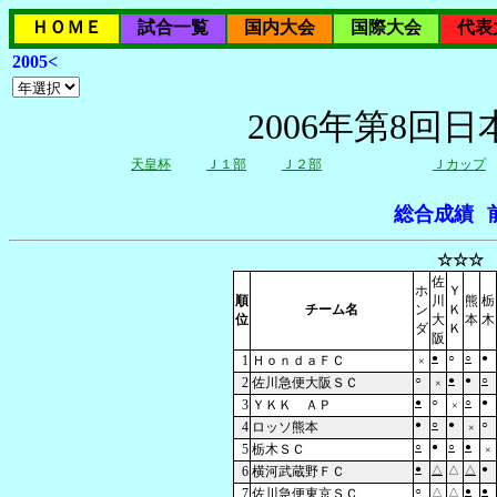
ＨＯＭＥ
試合一覧
国内大会
国際大会
代表
2005<
2006年第8回
天皇杯
Ｊ１部
Ｊ２部
Ｊカップ
総合成績
☆☆☆ 
佐
ホ
Ｙ
順
川
熊
栃
チーム名
ン
Ｋ
位
大
本
木
ダ
Ｋ
阪
●
○
○
●
1
ＨｏｎｄａＦＣ
×
○
●
●
○
2
佐川急便大阪ＳＣ
×
●
○
○
●
3
ＹＫＫ ＡＰ
×
●
○
●
○
4
ロッソ熊本
×
○
●
○
●
5
栃木ＳＣ
×
●
●
6
横河武蔵野ＦＣ
△
△
△
○
●
●
7
佐川急便東京ＳＣ
△
△