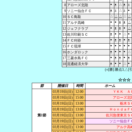
●
●
●
○
8
アローズ北陸
△
●
○
○
●
9
ソニー仙台ＦＣ
△
10
ＳＣ鳥取
△
△
△
△
△
●
●
●
●
11
アルテ高崎
△
●
●
●
●
12
ジェフクラブ
△
●
●
●
●
13
佐川印刷ＳＣ
△
●
●
●
●
●
14
ＦＣ刈谷
●
●
●
●
●
15
ＦＣ琉球
●
●
●
●
16
ホンダロック
△
●
●
●
●
●
17
三菱水島ＦＣ
●
●
●
●
18
流通経済大学
△
(○[勝]:勝点3,
☆☆☆
節
開催日
時間
ホーム
03月19日(日)
12:00
ＹＫＫ Ａ
03月19日(日)
15:00
アローズ北
03月19日(日)
13:00
栃木Ｓ
03月19日(日)
13:00
ＨｏｎｄａＦ
第1節
03月19日(日)
13:00
佐川急便東京Ｓ
03月19日(日)
13:00
ソニー仙台Ｆ
03月19日(日)
13:00
アルテ高