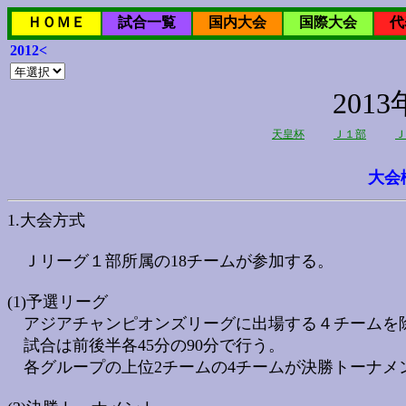
ＨＯＭＥ
試合一覧
国内大会
国際大会
代
2012<
20
天皇杯
Ｊ１部
Ｊ
大会
1.大会方式
Ｊリーグ１部所属の18チームが参加する。
(1)予選リーグ
アジアチャンピオンズリーグに出場する４チームを除く
試合は前後半各45分の90分で行う。
各グループの上位2チームの4チームが決勝トーナメ