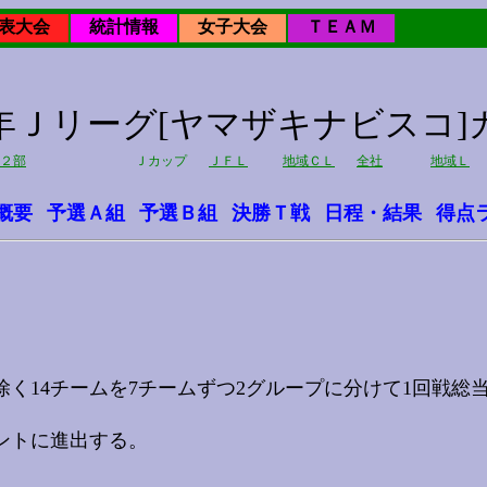
表大会
統計情報
女子大会
ＴＥＡＭ
13年Ｊリーグ[ヤマザキナビスコ]
２部
Ｊカップ
ＪＦＬ
地域ＣＬ
全社
地域Ｌ
概要
予選Ａ組
予選Ｂ組
決勝Ｔ戦
日程・結果
得点
14チームを7チームずつ2グループに分けて1回戦総
ントに進出する。