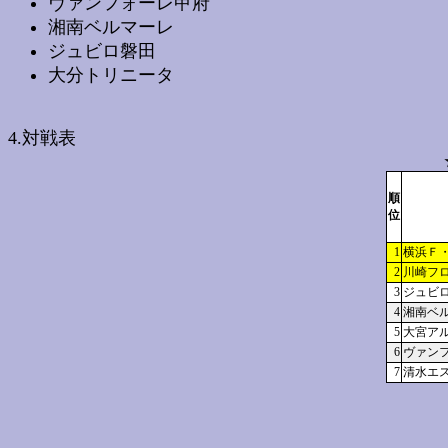
ヴァンフォーレ甲府
湘南ベルマーレ
ジュビロ磐田
大分トリニータ
4.対戦表
順
位
1
横浜Ｆ
2
川崎フ
3
ジュビ
4
湘南ベ
5
大宮ア
6
ヴァン
7
清水エ