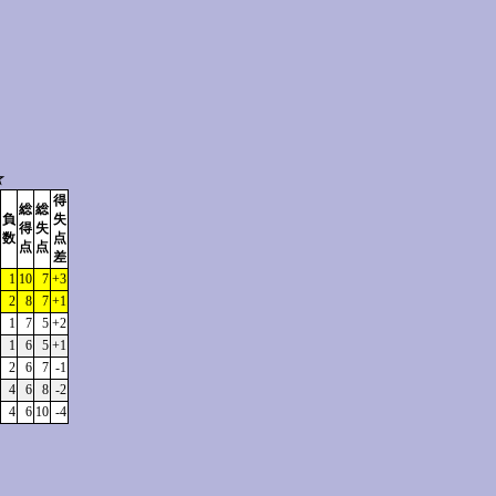
☆
得
総
総
負
失
得
失
数
点
点
点
差
1
10
7
+3
2
8
7
+1
1
7
5
+2
1
6
5
+1
2
6
7
-1
4
6
8
-2
4
6
10
-4