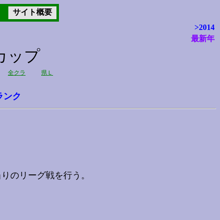
サイト概要
>2014
最新年
カップ
全クラ
県Ｌ
ランク
当りのリーグ戦を行う。