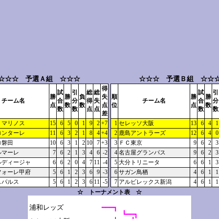
☆☆☆ 予選Ａ組 ☆☆☆
☆☆☆ 予選Ｂ組 ☆☆
得
試
引
総
総
試
引
勝
勝
負
失
順
勝
勝
チーム名
合
分
得
失
チーム名
合
分
点
数
数
点
位
点
数
数
数
点
点
数
数
差
・マリノス
15
6
5
0
1
9
2
+7
1
セレッソ大阪
13
6
4
1
ロンターレ
11
6
3
2
1
8
4
+4
2
鹿島アントラーズ
12
6
4
0
ロ磐田
10
6
3
1
2
10
7
+3
3
ＦＣ東京
9
6
2
3
ルマーレ
7
6
2
1
3
4
6
-2
4
名古屋グランパス
9
6
2
3
ルディージャ
6
6
2
0
4
7
11
-4
5
大分トリニータ
6
6
1
3
フォーレ甲府
5
6
1
2
3
6
9
-3
6
サガン鳥栖
4
6
1
1
スパルス
5
6
1
2
3
6
11
-5
7
アルビレックス新潟
4
6
1
1
☆ トーナメント表 ☆
浦和レッズ

━━━┓
┗━━┓