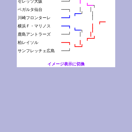
セレッソ大阪

───┘　　
┃
┗━━
┐
ベガルタ仙台

───┐　　│　　│
┏━━
┘　　│
川崎フロンターレ

━━━┛　　　　　
│
┏━━
横浜Ｆ・マリノス

━━━┓　　　　　
┃
┗━━
┐　　
┃
鹿島アントラーズ

───┘　　│　　
┃
┏━━┛
柏レイソル

━━━┓　　┃
┗━━┛
───┘
イメージ表示に切換