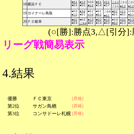
●0-1
●1-3
○2-0
●0-1
○2-1
△1-1
△1-1
△2-
18
横浜ＦＣ
●0-3
●0-2
●1-2
●1-4
●2-7
●1-2
●1-2
△1-1
●0-3
●3-6
●0-2
●0-1
●0-1
○2-1
○2-0
△0-0
19
ガイナーレ鳥取
●1-5
●0-1
○1-0
●0-2
●0-1
●0-1
●0-1
●0-1
●0-2
●0-2
●1-3
●0-2
●1-3
●1-3
○3-2
●1-3
20
ＦＣ岐阜
●0-4
●0-1
●1-4
●0-3
●0-2
●1-3
●2-3
△4-4
(○[勝]:勝点3,△[引
リーグ戦簡易表示
4.結果
優勝
ＦＣ東京
[昇格]
第2位
サガン鳥栖
[昇格]
第3位
コンサドーレ札幌
[昇格]