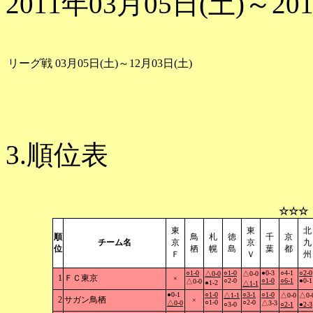
2011年03月05日(土)～20
リーグ戦
03月05日(土)～12月03日(土)
3.順位表
☆☆☆
東
東
北
順
鳥
札
徳
千
京
チーム名
京
京
九
位
栖
幌
島
葉
都
Ｆ
Ｖ
州
○1-0
○1-0
●0-3
○4-1
○2-0
△0-0
△0-0
1
ＦＣ東京
×
○2-0
○1-0
○6-1
●0-1
△0-0
●1-2
△1-1
●0-1
○1-0
○3-1
○1-0
△1-1
△0-0
△0-
2
サガン鳥栖
×
○1-0
○2-0
△0-0
△3-3
○3-0
○2-1
●2-3