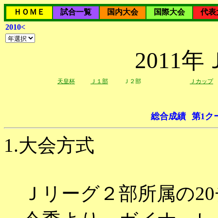
ＨＯＭＥ
試合一覧
国内大会
国際大会
代表
2010<
2011
天皇杯
Ｊ１部
Ｊ２部
Ｊカップ
総合成績
第1ク
1.大会方式
Ｊリーグ２部所属の20