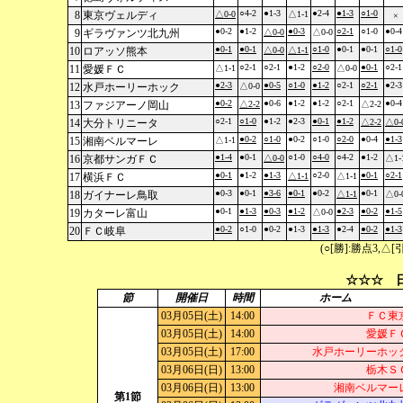
○4-2
●1-3
●2-4
●1-3
○1-0
8
東京ヴェルディ
△0-0
△1-1
×
●0-2
●1-2
●0-3
○2-1
○1-0
●0-4
9
ギラヴァンツ北九州
△0-0
△0-0
●0-1
●0-1
○1-0
●0-1
●0-1
○1-0
10
ロアッソ熊本
△0-0
△1-1
○2-1
○2-1
●1-2
○2-0
●0-1
○2-1
11
愛媛ＦＣ
△1-1
△0-0
●2-3
●0-5
○1-0
●1-2
○2-1
○2-1
●2-3
12
水戸ホーリーホック
△0-0
●0-2
●0-6
●1-2
●1-2
○2-1
●0-4
13
ファジアーノ岡山
△2-2
△2-2
○2-1
○1-0
●1-2
●2-3
●0-1
●1-2
14
大分トリニータ
△2-2
△0-
●0-2
○1-0
●0-2
○1-0
○2-0
●0-4
●1-3
15
湘南ベルマーレ
△1-1
●1-4
●0-1
○1-0
○4-0
○4-2
●1-2
16
京都サンガＦＣ
△0-0
△1-
●0-1
●1-2
●1-3
○2-0
●0-1
○2-1
17
横浜ＦＣ
△1-1
△1-1
●0-3
●0-1
●3-6
●0-1
●0-2
●0-1
18
ガイナーレ鳥取
△1-1
△0-
●0-1
●1-3
●0-3
●1-2
●2-3
●0-2
●1-5
19
カターレ富山
△0-0
●0-2
○1-0
●0-2
●1-3
●1-3
●2-4
●0-2
●1-3
20
ＦＣ岐阜
(○[勝]:勝点3,
☆☆☆ 日
節
開催日
時間
ホーム
03月05日(土)
14:00
ＦＣ東
03月05日(土)
14:00
愛媛Ｆ
03月05日(土)
17:00
水戸ホーリーホッ
03月06日(日)
13:00
栃木Ｓ
03月06日(日)
13:00
湘南ベルマー
第1節