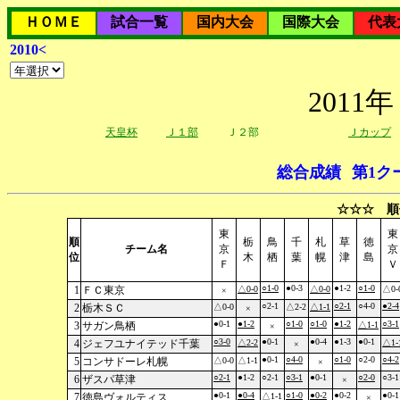
ＨＯＭＥ
試合一覧
国内大会
国際大会
代表
2010<
201
天皇杯
Ｊ１部
Ｊ２部
Ｊカップ
総合成績
第1ク
☆☆☆ 順
東
東
順
栃
鳥
千
札
草
徳
チーム名
京
京
位
木
栖
葉
幌
津
島
Ｆ
Ｖ
○1-0
●0-3
●1-2
○1-0
1
ＦＣ東京
△0-0
△0-0
△0-
×
○2-1
○2-1
○4-0
●2-4
2
栃木ＳＣ
△0-0
△2-2
△1-1
×
●0-1
●1-2
○1-0
○1-0
●1-2
○3-1
3
サガン鳥栖
△1-1
×
○3-0
●0-1
●0-4
●1-3
●0-1
4
ジェフユナイテッド千葉
△2-2
△1-
×
●0-1
○4-0
○1-0
○2-0
○4-2
5
コンサドーレ札幌
△0-0
△1-1
×
○2-1
●1-2
○2-1
○3-1
●0-1
○2-0
○3-1
6
ザスパ草津
×
●0-1
●0-4
○1-0
●0-2
●0-2
●0-1
7
徳島ヴォルティス
△1-1
×