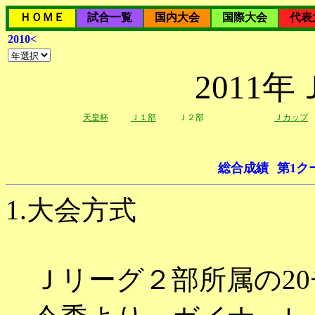
ＨＯＭＥ
試合一覧
国内大会
国際大会
代表
2010<
2011
天皇杯
Ｊ１部
Ｊ２部
Ｊカップ
総合成績
第1ク
1.大会方式
Ｊリーグ２部所属の20