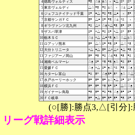
●
●
○
○
○
○
4
徳島ヴォルティス
△
●
●
△
●
△
×
●
●
●
○
5
東京ヴェルディ
△
△
○
△
△
○
△
●
×
○
●
●
○
●
●
●
●
6
ジェフユナイテッド千葉
●
△
△
●
×
●
●
○
●
●
●
○
○
7
京都サンガＦＣ
△
●
△
○
×
●
○
●
●
●
●
○
●
8
ギラヴァンツ北九州
△
○
△
●
○
△
○
●
●
○
○
●
○
○
●
●
9
ザスパ草津
○
△
○
△
○
●
10
栃木ＳＣ
△
○
○
△
△
●
●
△
△
△
○
△
●
●
○
●
●
●
○
●
○
●
11
ロアッソ熊本
△
△
△
△
●
●
●
●
12
大分トリニータ
○
△
●
△
△
○
△
○
●
△
●
●
●
●
●
○
●
●
●
●
●
○
13
ファジアーノ岡山
△
○
○
●
○
●
●
●
●
○
●
●
14
湘南ベルマーレ
△
●
●
△
○
●
○
○
●
●
15
愛媛ＦＣ
△
●
○
△
●
△
△
●
●
○
●
○
●
●
●
○
16
カターレ富山
△
●
●
△
△
△
●
●
●
●
●
●
○
●
○
○
17
水戸ホーリーホック
○
△
●
△
●
●
●
●
○
●
●
●
○
●
18
横浜ＦＣ
△
△
△
●
●
●
●
●
●
○
●
●
●
●
○
●
19
ガイナーレ鳥取
△
●
●
●
●
●
●
●
●
●
●
●
○
●
20
ＦＣ岐阜
●
△
(○[勝]:勝点3,△[引
リーグ戦詳細表示