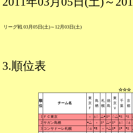
2011年03月05日(土)～20
リーグ戦
03月05日(土)～12月03日(土)
3.順位表
☆☆☆
東
東
順
鳥
札
徳
千
京
チーム名
京
京
位
栖
幌
島
葉
都
Ｆ
Ｖ
○
○
●
○
○
○
1
ＦＣ東京
○
△
△
●
△
△
×
○
○
○
○
2
サガン鳥栖
●
△
△
○
○
△
△
○
×
●
●
○
●
○
●
●
○
3
コンサドーレ札幌
△
○
○
△
×