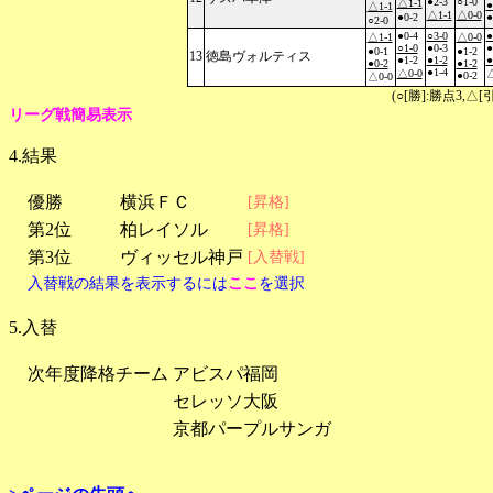
●2-3
○1-0
△1-1
●
△1-1
△1-1
△0-0
●0-2
●
○2-0
●0-4
○3-0
●
△1-1
△0-0
○1-0
●0-3
●
●0-1
●1-2
13
徳島ヴォルティス
●1-2
●1-2
●
●0-2
●1-2
●1-4
△0-0
△
●0-2
△0-0
(○[勝]:勝点3,
リーグ戦簡易表示
4.結果
優勝
横浜ＦＣ
[昇格]
第2位
柏レイソル
[昇格]
第3位
ヴィッセル神戸
[入替戦]
入替戦の結果を表示するには
ここ
を選択
5.入替
次年度降格チーム
アビスパ福岡
セレッソ大阪
京都パープルサンガ