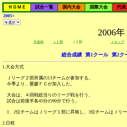
ＨＯＭＥ
試合一覧
国内大会
国際大会
代表
2005<
200
天皇杯
Ｊ１部
Ｊ２部
Ｊカップ
総合成績
第1クール
第2ク
1.大会方式
Ｊリーグ２部所属の13チームが参加する。
今季より、愛媛ＦＣが加入した。
大会は、４回戦総当りのリーグ戦を行う。
試合は前後半各45分の90分で行う。
1、2位チームはＪリーグ１部に昇格し、3位チームはＪリー
2.日程