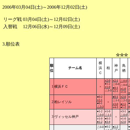
2006年03月04日(土)～2006年12月02日(土)
リーグ戦
03月04日(土)～12月02日(土)
入替戦
12月06日(水)～12月09日(土)
3.順位表
☆☆☆
横
順
神
鳥
チーム名
浜
柏
位
戸
栖
Ｃ
○2-0
○2-1
△0-0
△
●1-2
△0-0
△0-0
△
1
横浜ＦＣ
×
○1-0
●0-1
○1-0
△
△3-3
○2-1
○1-0
○
●0-2
●0-1
○2-0
○
○2-1
○
△1-1
△2-2
2
柏レイソル
×
●0-1
●
○3-0
●2-5
○
△3-3
○4-3
●1-2
●1-2
○1-0
○3-1
●
△0-0
△1-1
△0-0
△
3
ヴィッセル神戸
×
○1-0
●0-3
○1-0
○
●1-2
●3-4
○2-0
●
●0-2
●1-3
●
△0-0
●