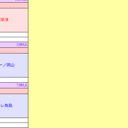
パ草津
3,963人
ーノ岡山
7,981人
ーレ鳥取