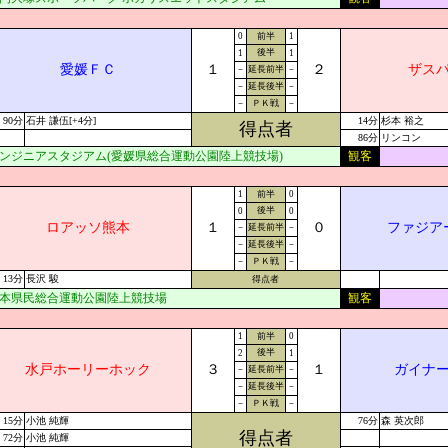
0
前半
1
後半
1
1
愛媛ＦＣ
１
２
ザス
－
延長前半
－
－
延長後半
－
－
ＰＫ戦
－
90分
石井 謙伍[+4分]
14分
杉本 裕之
得点者
86分
リンコン
ンジニアスタジアム(愛媛県総合運動公園陸上競技場)
観客
1
前半
0
後半
0
0
ロアッソ熊本
１
０
ファジア
－
延長前半
－
－
延長後半
－
－
ＰＫ戦
－
13分
長沢 駿
得点者
本県民総合運動公園陸上競技場
観客
1
前半
0
後半
2
1
水戸ホーリーホック
３
１
ガイナ
－
延長前半
－
－
延長後半
－
－
ＰＫ戦
－
15分
小池 純輝
76分
森 英次郎
得点者
72分
小池 純輝