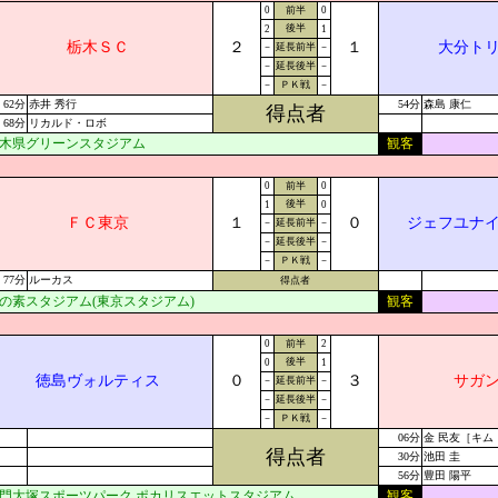
0
前半
0
後半
2
1
栃木ＳＣ
２
１
大分ト
－
延長前半
－
－
延長後半
－
－
ＰＫ戦
－
62分
赤井 秀行
54分
森島 康仁
得点者
68分
リカルド・ロボ
木県グリーンスタジアム
観客
0
前半
0
後半
1
0
ＦＣ東京
１
０
ジェフユナ
－
延長前半
－
－
延長後半
－
－
ＰＫ戦
－
77分
ルーカス
得点者
の素スタジアム(東京スタジアム)
観客
0
前半
2
後半
0
1
徳島ヴォルティス
０
３
サガ
－
延長前半
－
－
延長後半
－
－
ＰＫ戦
－
06分
金 民友［キム
得点者
30分
池田 圭
56分
豊田 陽平
門大塚スポーツパーク ポカリスエットスタジアム
観客