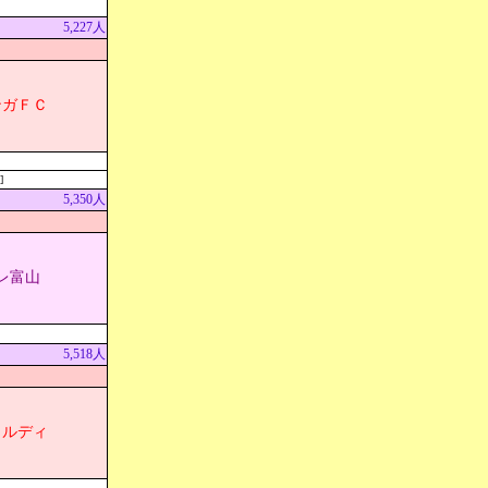
5,227人
ンガＦＣ
]
5,350人
レ富山
5,518人
ェルディ