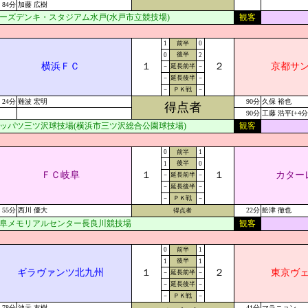
84分
加藤 広樹
ーズデンキ・スタジアム水戸(水戸市立競技場)
観客
1
前半
0
後半
0
2
横浜ＦＣ
１
２
京都サ
－
延長前半
－
－
延長後半
－
－
ＰＫ戦
－
24分
難波 宏明
90分
久保 裕也
得点者
90分
工藤 浩平[+4分
ッパツ三ツ沢球技場(横浜市三ツ沢総合公園球技場)
観客
0
前半
1
後半
1
0
ＦＣ岐阜
１
１
カター
－
延長前半
－
－
延長後半
－
－
ＰＫ戦
－
55分
西川 優大
22分
舩津 徹也
得点者
阜メモリアルセンター長良川競技場
観客
0
前半
1
後半
1
1
ギラヴァンツ北九州
１
２
東京ヴ
－
延長前半
－
－
延長後半
－
－
ＰＫ戦
－
78分
池元 友樹
41分
マラニョン