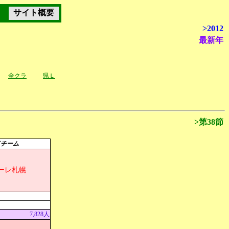
サイト概要
>2012
最新年
全クラ
県Ｌ
>第38節
イチーム
ーレ札幌
7,828人