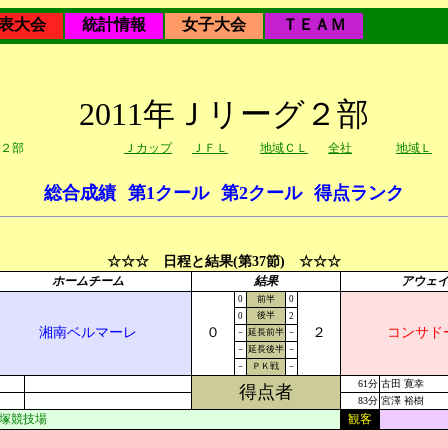
表大会
統計情報
女子大会
ＴＥＡＭ
2011年Ｊリーグ２部
２部
Ｊカップ
ＪＦＬ
地域ＣＬ
全社
地域Ｌ
総合成績
第1クール
第2クール
得点ランク
☆☆☆ 日程と結果(第37節) ☆☆☆
ホームチーム
結果
アウェ
0
前半
0
後半
0
2
湘南ベルマーレ
０
２
コンサド
－
延長前半
－
－
延長後半
－
－
ＰＫ戦
－
61分
古田 寛幸
得点者
83分
宮澤 裕樹
塚競技場
観客