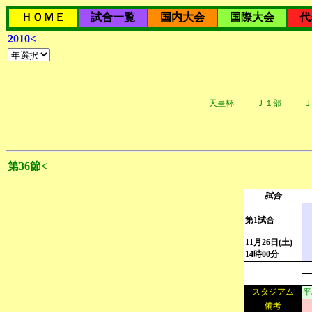
ＨＯＭＥ
試合一覧
国内大会
国際大会
代
2010<
天皇杯
Ｊ１部
Ｊ
第36節<
試合
第1試合
11月26日(土)
14時00分
スタジアム
平
備考