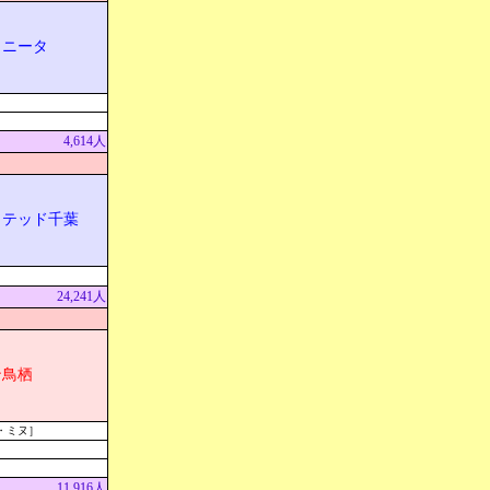
リニータ
4,614人
イテッド千葉
24,241人
ン鳥栖
・ミヌ］
11,916人