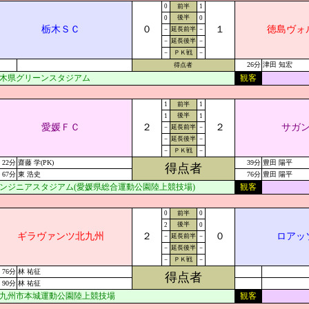
0
前半
1
後半
0
0
栃木ＳＣ
０
１
徳島ヴォ
－
延長前半
－
－
延長後半
－
－
ＰＫ戦
－
26分
津田 知宏
得点者
木県グリーンスタジアム
観客
1
前半
1
後半
1
1
愛媛ＦＣ
２
２
サガ
－
延長前半
－
－
延長後半
－
－
ＰＫ戦
－
22分
齋藤 学(PK)
39分
豊田 陽平
得点者
67分
東 浩史
76分
豊田 陽平
ンジニアスタジアム(愛媛県総合運動公園陸上競技場)
観客
0
前半
0
後半
2
0
ギラヴァンツ北九州
２
０
ロアッ
－
延長前半
－
－
延長後半
－
－
ＰＫ戦
－
76分
林 祐征
得点者
90分
林 祐征
九州市本城運動公園陸上競技場
観客