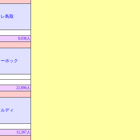
ーレ鳥取
8,038人
リーホック
22,896人
ェルディ
12,287人