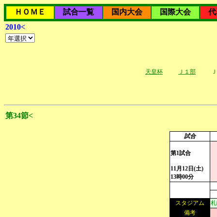
ＨＯＭＥ
試合一覧
国内大会
国際大会
代
2010<
天皇杯
Ｊ１部
Ｊ
第34節<
試合
第1試合
11月12日(土)
13時00分
スタジアム
札
備考