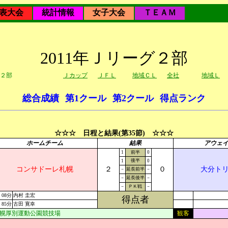
表大会
統計情報
女子大会
ＴＥＡＭ
2011年Ｊリーグ２部
２部
Ｊカップ
ＪＦＬ
地域ＣＬ
全社
地域Ｌ
総合成績
第1クール
第2クール
得点ランク
☆☆☆ 日程と結果(第35節) ☆☆☆
ホームチーム
結果
アウェ
1
前半
0
後半
1
0
コンサドーレ札幌
２
０
大分ト
－
延長前半
－
－
延長後半
－
－
ＰＫ戦
－
08分
内村 圭宏
得点者
85分
古田 寛幸
幌厚別運動公園競技場
観客