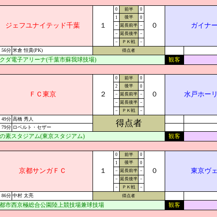
0
前半
0
後半
1
0
ジェフユナイテッド千葉
１
０
ガイナ
－
延長前半
－
－
延長後半
－
－
ＰＫ戦
－
56分
米倉 恒貴(PK)
得点者
クダ電子アリーナ(千葉市蘇我球技場)
観客
0
前半
0
後半
2
0
ＦＣ東京
２
０
水戸ホー
－
延長前半
－
－
延長後半
－
－
ＰＫ戦
－
49分
高橋 秀人
得点者
79分
ロベルト・セザー
の素スタジアム(東京スタジアム)
観客
0
前半
0
後半
1
0
京都サンガＦＣ
１
０
東京ヴ
－
延長前半
－
－
延長後半
－
－
ＰＫ戦
－
86分
中村 太亮
得点者
都市西京極総合公園陸上競技場兼球技場
観客