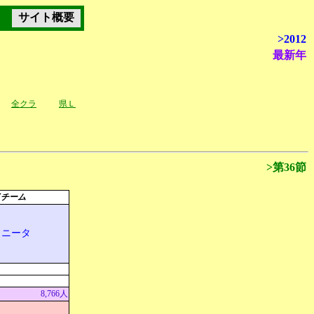
サイト概要
>2012
最新年
全クラ
県Ｌ
>第36節
イチーム
リニータ
8,766人