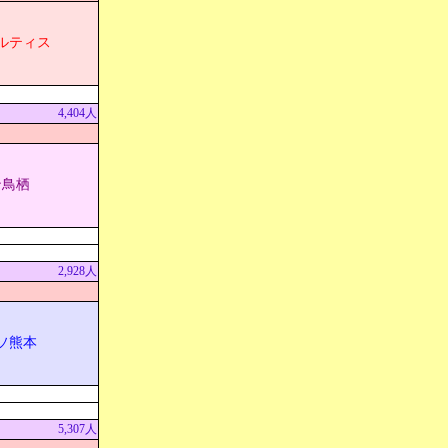
ルティス
4,404人
ン鳥栖
2,928人
ソ熊本
5,307人