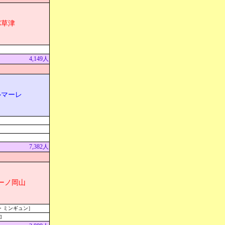
パ草津
4,149人
ルマーレ
7,382人
ーノ岡山
・ミンギュン］
]