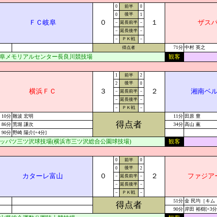
0
前半
0
後半
0
1
ＦＣ岐阜
０
１
ザス
－
延長前半
－
－
延長後半
－
－
ＰＫ戦
－
71分
中村 英之
得点者
阜メモリアルセンター長良川競技場
観客
1
前半
2
後半
2
0
横浜ＦＣ
３
２
湘南ベ
－
延長前半
－
－
延長後半
－
－
ＰＫ戦
－
10分
難波 宏明
11分
田原 豊
得点者
86分
荒堀 謙次
34分
高山 薫
90分
野崎 陽介[+4分]
ッパツ三ツ沢球技場(横浜市三ツ沢総合公園球技場)
観客
0
前半
0
後半
0
2
カターレ富山
０
２
ファジア
－
延長前半
－
－
延長後半
－
－
ＰＫ戦
－
51分
金 民均［キム
得点者
90分
岸田 裕樹[+3分