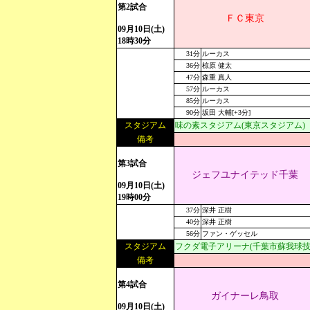
第2試合
ＦＣ東京
09月10日(土)
18時30分
31分
ルーカス
36分
椋原 健太
47分
森重 真人
57分
ルーカス
85分
ルーカス
90分
坂田 大輔[+3分]
スタジアム
味の素スタジアム(東京スタジアム)
備考
第3試合
ジェフユナイテッド千葉
09月10日(土)
19時00分
37分
深井 正樹
40分
深井 正樹
56分
ファン・ゲッセル
スタジアム
フクダ電子アリーナ(千葉市蘇我球技
備考
第4試合
ガイナーレ鳥取
09月10日(土)