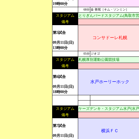
19時00分
68分
金 善珉［キム・ソンミン］
スタジアム
とりぎんバードスタジアム(鳥取市営
備考
第5試合
コンサドーレ札幌
09月11日(日)
13時00分
05分
ジオゴ
スタジアム
札幌厚別運動公園競技場
備考
第6試合
水戸ホーリーホック
09月11日(日)
18時00分
スタジアム
ケーズデンキ・スタジアム水戸(水戸
備考
第7試合
横浜ＦＣ
09月11日(日)