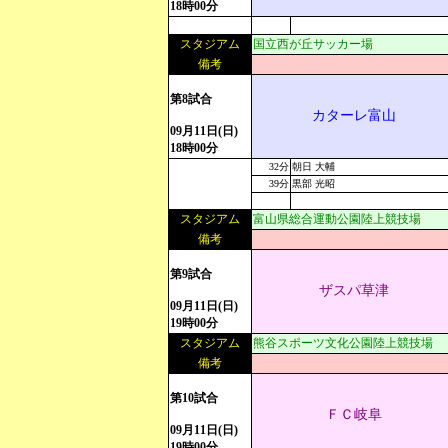
18時00分
スタジアム
国立西が丘サッカー場
備考
第8試合
カターレ富山
09月11日(日)
18時00分
32分
朝日 大輔
39分
黒部 光昭
スタジアム
富山県総合運動公園陸上競技場
備考
第9試合
ザスパ草津
09月11日(日)
19時00分
スタジアム
熊谷スポーツ文化公園陸上競技場
備考
第10試合
ＦＣ岐阜
09月11日(日)
19時00分