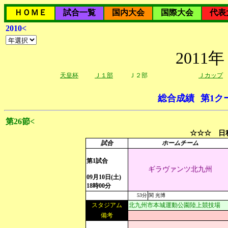
ＨＯＭＥ
試合一覧
国内大会
国際大会
代表
2010<
201
天皇杯
Ｊ１部
Ｊ２部
Ｊカップ
総合成績
第1ク
第26節<
☆☆☆ 日程
試合
ホームチーム
第1試合
ギラヴァンツ北九州
09月10日(土)
18時00分
53分
関 光博
スタジアム
北九州市本城運動公園陸上競技場
備考