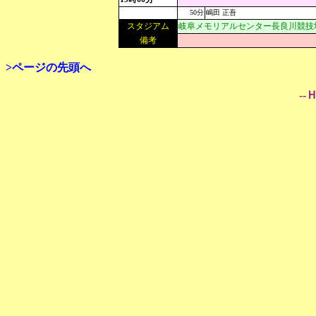
50分
嶋田 正吾
スタジアム
岐阜メモリアルセンター長良川競技
備考
>ページの先頭へ
--