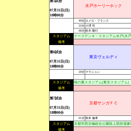
第5試合
水戸ホーリーホック
07月31日(日)
18時00分
49分
ロメロ・フランク
55分
小澤 司
68分
鈴木 隆行
スタジアム
ケーズデンキ・スタジアム水戸(水戸
備考
第6試合
東京ヴェルディ
07月31日(日)
18時00分
20分
マラニョン
スタジアム
味の素スタジアム(東京スタジアム)
備考
第7試合
京都サンガＦＣ
07月31日(日)
18時00分
61分
秋本 倫孝
スタジアム
京都市西京極総合公園陸上競技場兼
備考