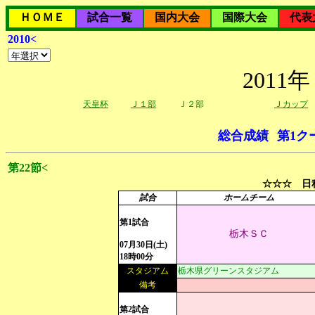
ＨＯＭＥ
試合一覧
国内大会
国際大会
代表
2010<
201
天皇杯
Ｊ１部
Ｊ２部
Ｊカップ
総合成績
第1ク
第22節<
☆☆☆ 日程
試合
ホームチーム
第1試合
栃木ＳＣ
07月30日(土)
18時00分
スタジアム
栃木県グリーンスタジアム
備考
第2試合