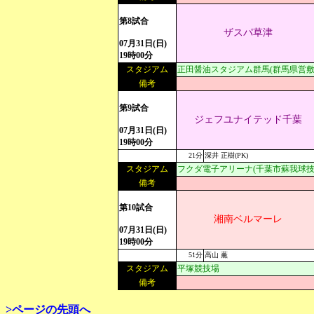
第8試合
ザスパ草津
07月31日(日)
19時00分
スタジアム
正田醤油スタジアム群馬(群馬県営敷
備考
第9試合
ジェフユナイテッド千葉
07月31日(日)
19時00分
21分
深井 正樹(PK)
スタジアム
フクダ電子アリーナ(千葉市蘇我球技
備考
第10試合
湘南ベルマーレ
07月31日(日)
19時00分
51分
高山 薫
スタジアム
平塚競技場
備考
>ページの先頭へ