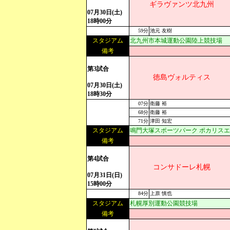
ギラヴァンツ北九州
07月30日(土)
18時00分
59分
池元 友樹
スタジアム
北九州市本城運動公園陸上競技場
備考
第3試合
徳島ヴォルティス
07月30日(土)
18時30分
07分
衛藤 裕
68分
衛藤 裕
71分
津田 知宏
スタジアム
鳴門大塚スポーツパーク ポカリス
備考
第4試合
コンサドーレ札幌
07月31日(日)
15時00分
84分
上原 慎也
スタジアム
札幌厚別運動公園競技場
備考