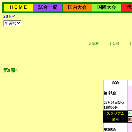
ＨＯＭＥ
試合一覧
国内大会
国際大会
代
2010<
天皇杯
Ｊ１部
Ｊ
第9節<
試合
第1試合
05月04日(水)
13時00分
スタジアム
ケ
備考
開
第2試合