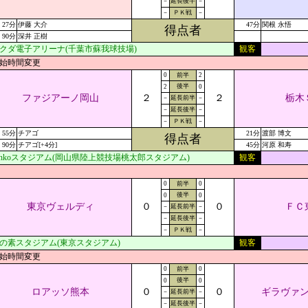
－
延長後半
－
－
ＰＫ戦
－
27分
伊藤 大介
47分
関根 永悟
得点者
90分
深井 正樹
クダ電子アリーナ(千葉市蘇我球技場)
観客
始時間変更
0
前半
2
後半
2
0
ファジアーノ岡山
２
２
栃木
－
延長前半
－
－
延長後半
－
－
ＰＫ戦
－
55分
チアゴ
21分
渡部 博文
得点者
90分
チアゴ[+4分]
45分
河原 和寿
ankoスタジアム(岡山県陸上競技場桃太郎スタジアム)
観客
0
前半
0
後半
0
0
東京ヴェルディ
０
０
ＦＣ
－
延長前半
－
－
延長後半
－
－
ＰＫ戦
－
の素スタジアム(東京スタジアム)
観客
始時間変更
0
前半
0
後半
0
0
ロアッソ熊本
０
０
ギラヴァ
－
延長前半
－
－
延長後半
－