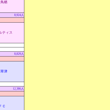
ン鳥栖
8,924人
ルティス
8,829人
パ草津
12,386人
ＦＣ