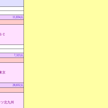
11,834人
ＳＣ
7,323人
東京
28,832人
ンツ北九州