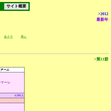
サイト概要
>2012
最新年
全クラ
県Ｌ
>第11節
イチーム
ルマーレ
4,086人