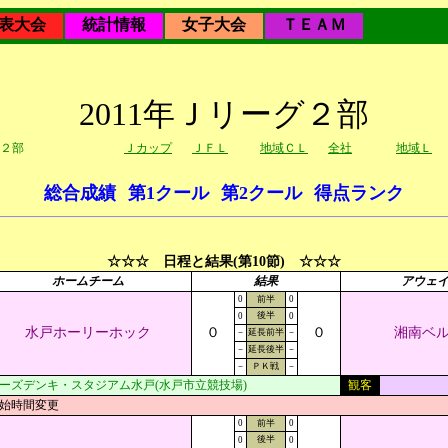
表大会
統計情報
女子大会
ＴＥＡＭ
2011年Ｊリーグ２部
２部
Ｊカップ
ＪＦＬ
地域ＣＬ
全社
地域Ｌ
総合成績
第1クール
第2クール
得点ランク
☆☆☆ 日程と結果(第10節) ☆☆☆
ホームチーム
結果
アウェ
0
前半
0
後半
0
0
水戸ホーリーホック
０
０
湘南ベ
－
延長前半
－
－
延長後半
－
－
ＰＫ戦
－
ーズデンキ・スタジアム水戸(水戸市立競技場)
観客
始時間変更
0
前半
0
後半
0
0