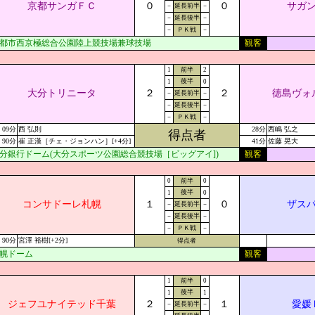
京都サンガＦＣ
０
０
サガ
－
延長前半
－
－
延長後半
－
－
ＰＫ戦
－
都市西京極総合公園陸上競技場兼球技場
観客
1
前半
2
後半
1
0
大分トリニータ
２
２
徳島ヴォ
－
延長前半
－
－
延長後半
－
－
ＰＫ戦
－
09分
西 弘則
28分
西嶋 弘之
得点者
90分
崔 正漢［チェ・ジョンハン］[+4分]
41分
佐藤 晃大
分銀行ドーム(大分スポーツ公園総合競技場［ビッグアイ])
観客
0
前半
0
後半
1
0
コンサドーレ札幌
１
０
ザス
－
延長前半
－
－
延長後半
－
－
ＰＫ戦
－
90分
宮澤 裕樹[+2分]
得点者
幌ドーム
観客
1
前半
0
後半
1
1
ジェフユナイテッド千葉
２
１
愛媛
－
延長前半
－