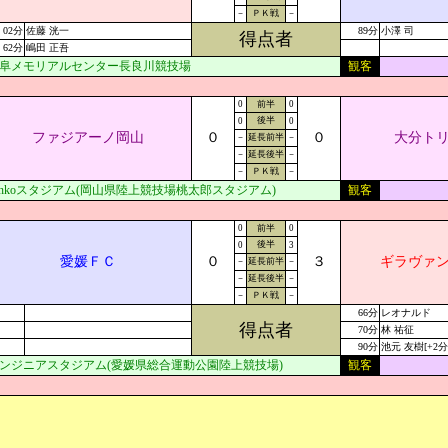
－
ＰＫ戦
－
02分
佐藤 洸一
89分
小澤 司
得点者
62分
嶋田 正吾
阜メモリアルセンター長良川競技場
観客
0
前半
0
後半
0
0
ファジアーノ岡山
０
０
大分ト
－
延長前半
－
－
延長後半
－
－
ＰＫ戦
－
ankoスタジアム(岡山県陸上競技場桃太郎スタジアム)
観客
0
前半
0
後半
0
3
愛媛ＦＣ
０
３
ギラヴァ
－
延長前半
－
－
延長後半
－
－
ＰＫ戦
－
66分
レオナルド
得点者
70分
林 祐征
90分
池元 友樹[+2分
ンジニアスタジアム(愛媛県総合運動公園陸上競技場)
観客