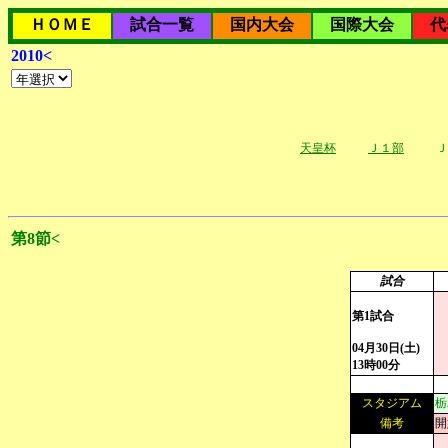
ＨＯＭＥ
試合一覧
国内大会
国際大会
代
2010<
天皇杯
Ｊ１部
Ｊ
第8節<
試合
第1試合
04月30日(土)
13時00分
スタジアム
栃
備考
開