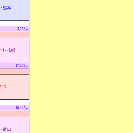
ソ熊本
3,258人
ーレ札幌
17,572人
ＦＣ
10,425人
レ富山