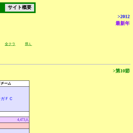
サイト概要
>2012
最新年
全クラ
県Ｌ
>第10節
イチーム
ンガＦＣ
4,473人