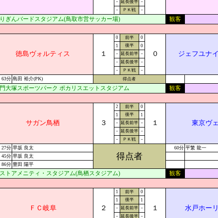
－
延長後半
－
－
ＰＫ戦
－
りぎんバードスタジアム(鳥取市営サッカー場)
観客
0
前半
0
後半
1
0
徳島ヴォルティス
１
０
ジェフユナ
－
延長前半
－
－
延長後半
－
－
ＰＫ戦
－
63分
島田 裕介(PK)
得点者
門大塚スポーツパーク ポカリスエットスタジアム
観客
2
前半
0
後半
1
1
サガン鳥栖
３
１
東京ヴ
－
延長前半
－
－
延長後半
－
－
ＰＫ戦
－
27分
早坂 良太
60分
平繁 龍一
得点者
45分
早坂 良太
86分
豊田 陽平
ストアメニティ・スタジアム(鳥栖スタジアム)
観客
1
前半
0
後半
1
1
ＦＣ岐阜
２
１
水戸ホー
－
延長前半
－
－
延長後半
－