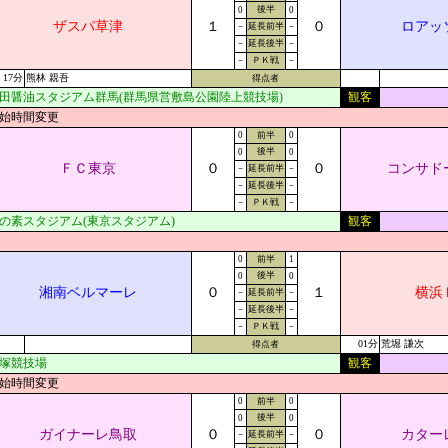
後半
0
0
ザスパ草津
１
０
ロアッ
－
延長前半
－
－
延長後半
－
－
ＰＫ戦
－
17分
熊林 親吾
得点者
田醤油スタジアム群馬(群馬県営敷島公園陸上競技場)
観客
始時間変更
0
前半
0
後半
0
0
ＦＣ東京
０
０
コンサド
－
延長前半
－
－
延長後半
－
－
ＰＫ戦
－
の素スタジアム(東京スタジアム)
観客
0
前半
1
後半
0
0
湘南ベルマーレ
０
１
横浜
－
延長前半
－
－
延長後半
－
－
ＰＫ戦
－
01分
荒堀 謙次
得点者
塚競技場
観客
始時間変更
0
前半
0
後半
0
0
ガイナーレ鳥取
０
０
カター
－
延長前半
－