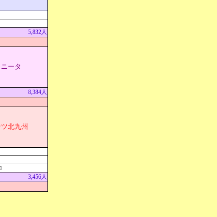
5,832人
リニータ
8,384人
ンツ北九州
]
3,456人