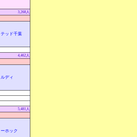
3,268人
イテッド千葉
4,462人
ェルディ
5,481人
リーホック