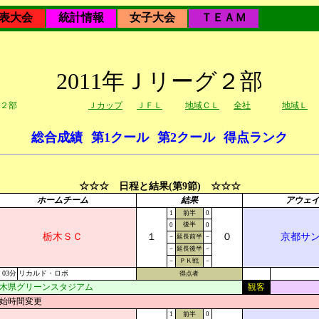
表大会
統計情報
女子大会
ＴＥＡＭ
2011年Ｊリーグ２部
２部
Ｊカップ
ＪＦＬ
地域ＣＬ
全社
地域Ｌ
総合成績
第1クール
第2クール
得点ランク
☆☆☆ 日程と結果(第9節) ☆☆☆
ホームチーム
結果
アウェ
1
前半
0
後半
0
0
栃木ＳＣ
１
０
京都サ
－
延長前半
－
－
延長後半
－
－
ＰＫ戦
－
03分
リカルド・ロボ
得点者
木県グリーンスタジアム
観客
始時間変更
1
前半
0