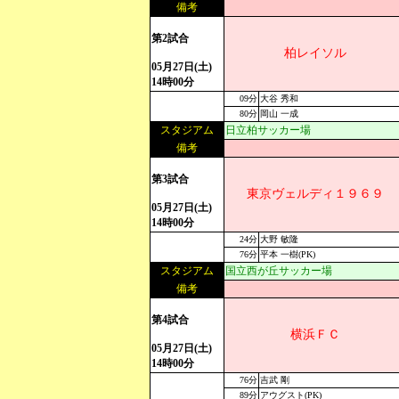
備考
第2試合
柏レイソル
05月27日(土)
14時00分
09分
大谷 秀和
80分
岡山 一成
スタジアム
日立柏サッカー場
備考
第3試合
東京ヴェルディ１９６９
05月27日(土)
14時00分
24分
大野 敏隆
76分
平本 一樹(PK)
スタジアム
国立西が丘サッカー場
備考
第4試合
横浜ＦＣ
05月27日(土)
14時00分
76分
吉武 剛
89分
アウグスト(PK)