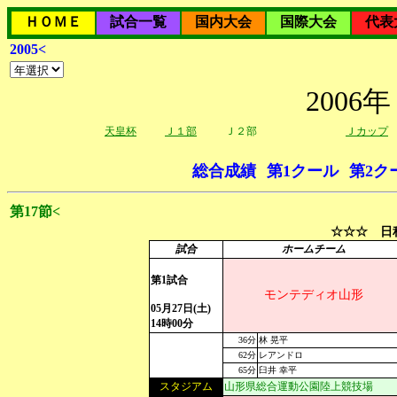
ＨＯＭＥ
試合一覧
国内大会
国際大会
代表
2005<
200
天皇杯
Ｊ１部
Ｊ２部
Ｊカップ
総合成績
第1クール
第2ク
第17節<
☆☆☆ 日程
試合
ホームチーム
第1試合
モンテディオ山形
05月27日(土)
14時00分
36分
林 晃平
62分
レアンドロ
65分
臼井 幸平
スタジアム
山形県総合運動公園陸上競技場