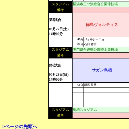
スタジアム
横浜市三ツ沢総合公園球技場
備考
第5試合
徳島ヴォルティス
05月27日(土)
14時00分
47分
ジョルジーニョ
82分
石田 祐樹
スタジアム
鳴門総合運動公園陸上競技場
備考
第6試合
サガン鳥栖
05月28日(日)
14時00分
61分
新居 辰基
スタジアム
鳥栖スタジアム
備考
>ページの先頭へ