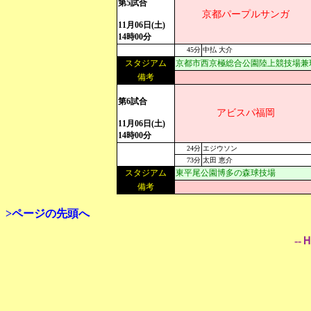
第5試合
京都パープルサンガ
11月06日(土)
14時00分
45分
中払 大介
スタジアム
京都市西京極総合公園陸上競技場兼
備考
第6試合
アビスパ福岡
11月06日(土)
14時00分
24分
エジウソン
73分
太田 恵介
スタジアム
東平尾公園博多の森球技場
備考
>ページの先頭へ
--