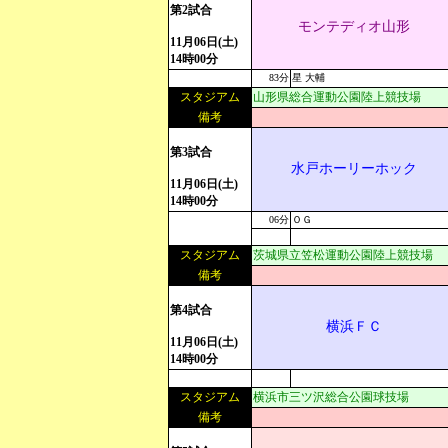
第2試合
モンテディオ山形
11月06日(土)
14時00分
83分
星 大輔
スタジアム
山形県総合運動公園陸上競技場
備考
第3試合
水戸ホーリーホック
11月06日(土)
14時00分
06分
ＯＧ
スタジアム
茨城県立笠松運動公園陸上競技場
備考
第4試合
横浜ＦＣ
11月06日(土)
14時00分
スタジアム
横浜市三ツ沢総合公園球技場
備考