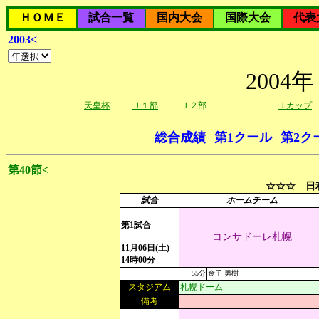
ＨＯＭＥ
試合一覧
国内大会
国際大会
代表
2003<
200
天皇杯
Ｊ１部
Ｊ２部
Ｊカップ
総合成績
第1クール
第2ク
第40節<
☆☆☆ 日程
試合
ホームチーム
第1試合
コンサドーレ札幌
11月06日(土)
14時00分
55分
金子 勇樹
スタジアム
札幌ドーム
備考