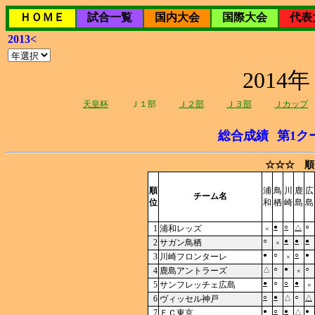
ＨＯＭＥ
試合一覧
国内大会
国際大会
代表
2013<
201
天皇杯
Ｊ１部
Ｊ２部
Ｊ３部
Ｊカップ
総合成績
第1ク
☆☆☆ 順
順
浦
鳥
川
鹿
広
チーム名
位
和
栖
崎
島
島
●
○
○
1
浦和レッズ
△
×
○
●
●
●
2
サガン鳥栖
×
●
○
○
●
3
川崎フロンターレ
×
○
●
○
4
鹿島アントラーズ
△
×
●
○
○
●
5
サンフレッチェ広島
×
○
●
○
6
ヴィッセル神戸
△
△
●
○
●
●
7
ＦＣ東京
△