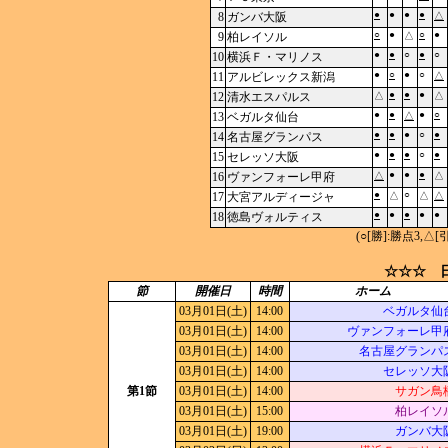
●
●
●
●
8
ガンバ大阪
△
○
●
○
●
9
柏レイソル
△
●
●
○
●
○
10
横浜Ｆ・マリノス
●
○
●
○
11
アルビレックス新潟
△
●
●
●
12
清水エスパルス
△
△
●
●
●
○
13
ベガルタ仙台
△
●
●
●
○
●
14
名古屋グランパス
●
●
●
○
●
15
セレッソ大阪
●
●
●
16
ヴァンフォーレ甲府
△
△
●
○
17
大宮アルディージャ
△
△
△
●
●
●
●
●
18
徳島ヴォルティス
(○[勝]:勝点3,
☆☆☆ 日
節
開催日
時間
ホーム
03月01日(土)
14:00
ベガルタ仙
03月01日(土)
14:00
ヴァンフォーレ甲
03月01日(土)
14:00
名古屋グランパ
03月01日(土)
14:00
セレッソ大
第1節
03月01日(土)
14:00
サガン鳥
03月01日(土)
15:00
柏レイソ
03月01日(土)
19:00
ガンバ大