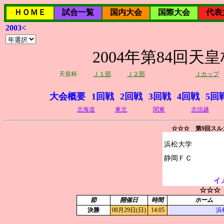
ＨＯＭＥ
試合一覧
国内大会
国際大会
代表
2003<
2004年第84回
天皇杯
Ｊ１部
Ｊ２部
Ｊカップ
大会概要
1回戦
2回戦
3回戦
4回戦
5回
北海道
東北
関東
北信越
☆☆☆ 第9回ス
浜松大学

イ
☆☆☆
節
開催日
時間
ホーム
決勝
08月29日(日)
14:05
浜