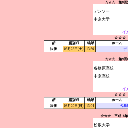
☆☆☆ 第9
デンソー

イ
☆☆☆
節
開催日
時間
ホーム
決勝
08月28日(土)
13:30
デ
☆☆☆ 第9
各務原高校

イ
☆☆☆
節
開催日
時間
ホーム
決勝
08月29日(日)
13:04
各務
☆☆☆ 平成16
松坂大学
