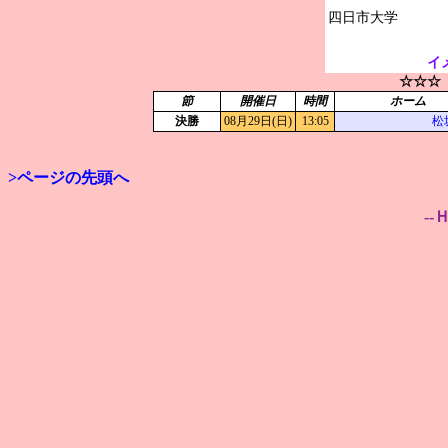
イ
☆☆☆
節
開催日
時間
ホーム
決勝
08月29日(日)
13:05
松
>ページの先頭へ
--