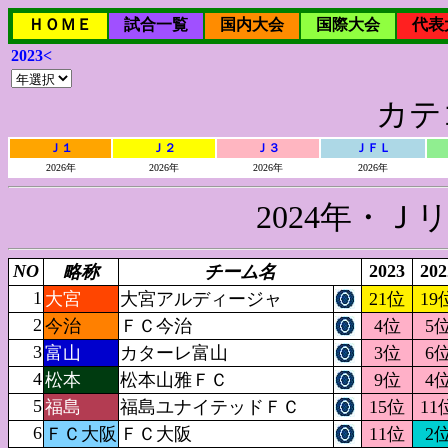
ＨＯＭＥ
試合一覧
国内大会
国際大会
代表
2023<
カテ
Ｊ１
Ｊ２
Ｊ３
ＪＦＬ
2026年
2026年
2026年
2026年
2024年・
NO
2023
202
略称
チーム名
1
大宮
大宮アルディージャ
21位
19
2
今治
ＦＣ今治
4位
5
3
富山
カターレ富山
3位
6
4
松本
松本山雅ＦＣ
9位
4
5
福島
福島ユナイテッドＦＣ
15位
11
6
ＦＣ大阪
ＦＣ大阪
11位
2