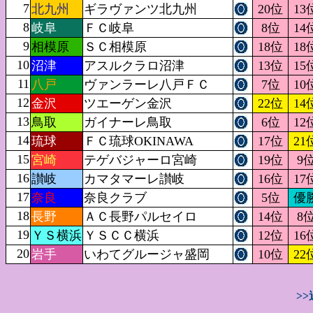
7
北九州
ギラヴァンツ北九州
20位
13
8
岐阜
ＦＣ岐阜
8位
14
9
相模原
ＳＣ相模原
18位
18
10
沼津
アスルクラロ沼津
13位
15
11
八戸
ヴァンラーレ八戸ＦＣ
7位
10
12
金沢
ツエーゲン金沢
22位
14
13
鳥取
ガイナーレ鳥取
6位
12
14
琉球
ＦＣ琉球OKINAWA
17位
21
15
宮崎
テゲバジャーロ宮崎
19位
9
16
讃岐
カマタマーレ讃岐
16位
17
17
奈良
奈良クラブ
5位
優
18
長野
ＡＣ長野パルセイロ
14位
8
19
ＹＳ横浜
ＹＳＣＣ横浜
12位
16
20
岩手
いわてグルージャ盛岡
10位
22
>