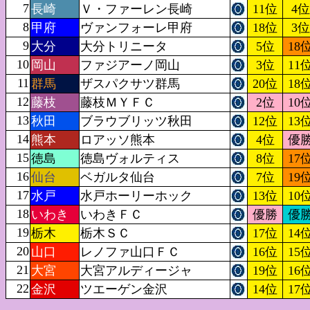
7
長崎
Ｖ・ファーレン長崎
11位
4位
8
甲府
ヴァンフォーレ甲府
18位
3位
9
大分
大分トリニータ
5位
18
10
岡山
ファジアーノ岡山
3位
11
11
群馬
ザスパクサツ群馬
20位
18
12
藤枝
藤枝ＭＹＦＣ
2位
10
13
秋田
ブラウブリッツ秋田
12位
13
14
熊本
ロアッソ熊本
4位
優
15
徳島
徳島ヴォルティス
8位
17
16
仙台
ベガルタ仙台
7位
19
17
水戸
水戸ホーリーホック
13位
10
18
いわき
いわきＦＣ
優勝
優
19
栃木
栃木ＳＣ
17位
14
20
山口
レノファ山口ＦＣ
16位
15
21
大宮
大宮アルディージャ
19位
16
22
金沢
ツエーゲン金沢
14位
17