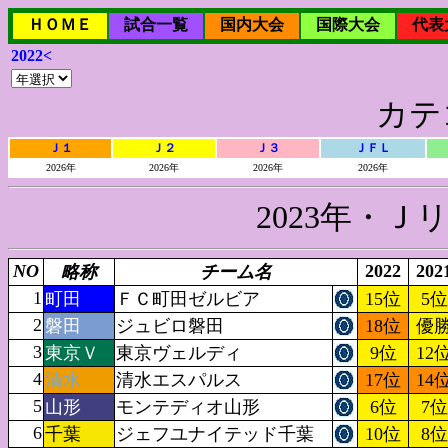
ＨＯＭＥ
試合一覧
国内大会
国際大会
代表
2022<
カテ
Ｊ１
Ｊ２
Ｊ３
ＪＦＬ
2026年
2026年
2026年
2026年
2023年・
NO
2022
202
略称
チーム名
1
町田
ＦＣ町田ゼルビア
15位
5位
2
磐田
ジュビロ磐田
18位
優
3
東京Ｖ
東京ヴェルディ
9位
12
4
清水
清水エスパルス
17位
14
5
山形
モンテディオ山形
6位
7位
6
千葉
ジェフユナイテッド千葉
10位
8位