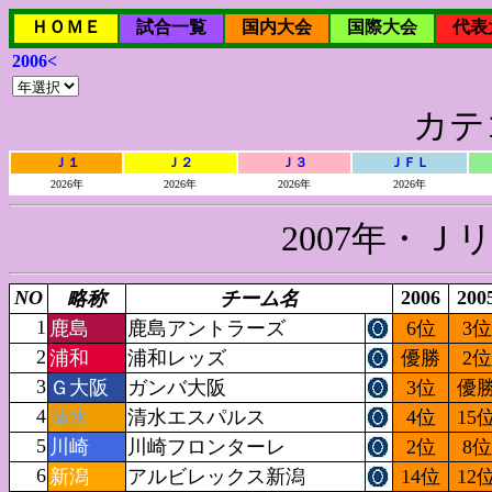
ＨＯＭＥ
試合一覧
国内大会
国際大会
代表
2006<
カテ
Ｊ１
Ｊ２
Ｊ３
ＪＦＬ
2026年
2026年
2026年
2026年
2007年・
NO
2006
200
略称
チーム名
1
鹿島
鹿島アントラーズ
6位
3位
2
浦和
浦和レッズ
優勝
2位
3
Ｇ大阪
ガンバ大阪
3位
優
4
清水
清水エスパルス
4位
15
5
川崎
川崎フロンターレ
2位
8位
6
新潟
アルビレックス新潟
14位
12