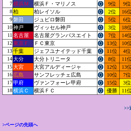
7
横浜Ｍ
横浜Ｆ・マリノス
9位
9位
8
柏
柏レイソル
2位
16
9
磐田
ジュビロ磐田
5位
6位
10
神戸
ヴィッセル神戸
3位
18
11
名古屋
名古屋グランパスエイト
7位
14
12
東京Ｆ
ＦＣ東京
13位
10
13
千葉
ジェフユナイテッド千葉
11位
4位
14
大分
大分トリニータ
8位
11
15
大宮
大宮アルディージャ
12位
13
16
広島
サンフレッチェ広島
10位
7位
17
甲府
ヴァンフォーレ甲府
15位
3位
18
横浜Ｃ
横浜ＦＣ
優勝
11
>
>ページの先頭へ