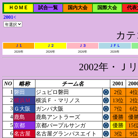
ＨＯＭＥ
試合一覧
国内大会
国際大会
代表
2001<
カテ
Ｊ１
Ｊ２
Ｊ３
ＪＦＬ
2026年
2026年
2026年
2026年
2002年・
NO
2001
200
略称
チーム名
1
磐田
ジュビロ磐田
2位
4位
2
横浜Ｍ
横浜Ｆ・マリノス
13位
2位
3
Ｇ大阪
ガンバ大阪
7位
6位
4
鹿島
鹿島アントラーズ
優勝
優
5
京都
京都パープルサンガ
優勝
15
6
名古屋
名古屋グランパスエイト
3位
9位