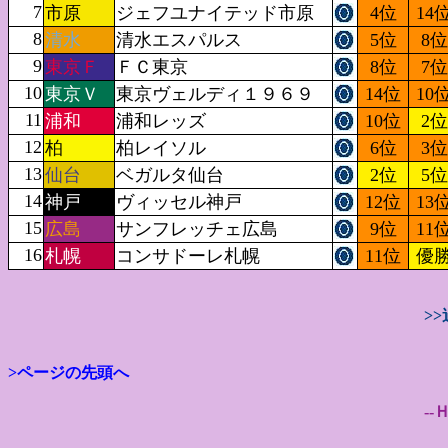
7
市原
ジェフユナイテッド市原
4位
14
8
清水
清水エスパルス
5位
8位
9
東京Ｆ
ＦＣ東京
8位
7位
10
東京Ｖ
東京ヴェルディ１９６９
14位
10
11
浦和
浦和レッズ
10位
2位
12
柏
柏レイソル
6位
3位
13
仙台
ベガルタ仙台
2位
5位
14
神戸
ヴィッセル神戸
12位
13
15
広島
サンフレッチェ広島
9位
11
16
札幌
コンサドーレ札幌
11位
優
>
>ページの先頭へ
--