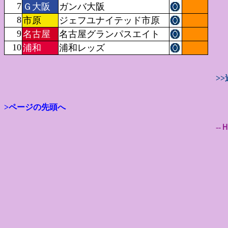
7
Ｇ大阪
ガンバ大阪
8
市原
ジェフユナイテッド市原
9
名古屋
名古屋グランパスエイト
10
浦和
浦和レッズ
>
>ページの先頭へ
--