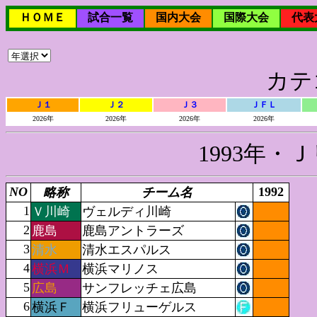
ＨＯＭＥ
試合一覧
国内大会
国際大会
代表
カテ
Ｊ１
Ｊ２
Ｊ３
ＪＦＬ
2026年
2026年
2026年
2026年
1993年・
NO
1992
略称
チーム名
1
Ｖ川崎
ヴェルディ川崎
2
鹿島
鹿島アントラーズ
3
清水
清水エスパルス
4
横浜Ｍ
横浜マリノス
5
広島
サンフレッチェ広島
6
横浜Ｆ
横浜フリューゲルス