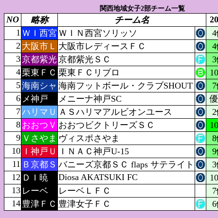
関西地域女子2部チーム一覧
NO
2
略称
チーム名
1
ＷＩ西宮
ＷＩＮ西宮ソリッソ
2
大阪市Ｌ
大阪市レディースＦＣ
3
京都紫光
京都紫光ＳＣ
4
栗東ＦＣ
栗東ＦＣリブロ
1
5
海南シャ
海南フットボール・クラブSHOUT
6
メ神戸
メニーナ神戸SC
7
ハリマＵ
ＡＳハリマアルビオンユース
8
おおつＶ
おおつビクトリーズＳＣ
1
9
Ｖさやま
ヴィスポさやま
10
Ｉ神戸Ｕ
ＩＮＡＣ神戸U-15
11
Ｂ京都Ｓ
バニーズ京都ＳＣ flaps サテライト
12
Diosa AKATSUKI FC
ＤＩ暁
1
13
レーベ
レーベＬＦＣ
14
豊津ＦＣ
豊津女子ＦＣ