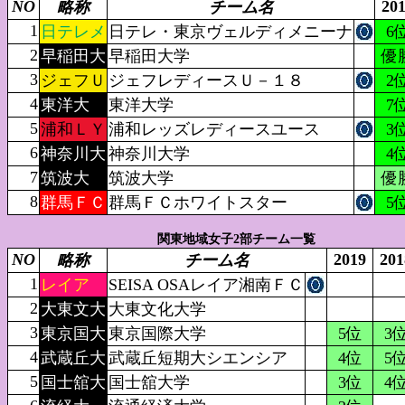
NO
20
略称
チーム名
1
日テレメ
日テレ・東京ヴェルディメニーナ
6
2
早稲田大
早稲田大学
優
3
ジェフＵ
ジェフレディースＵ－１８
2
4
東洋大
東洋大学
7
5
浦和ＬＹ
浦和レッズレディースユース
3
6
神奈川大
神奈川大学
4
7
筑波大
筑波大学
優
8
群馬ＦＣ
群馬ＦＣホワイトスター
5
関東地域女子2部チーム一覧
NO
2019
201
略称
チーム名
1
レイア
SEISA OSAレイア湘南ＦＣ
2
大東文大
大東文化大学
3
東京国大
東京国際大学
5位
3
4
武蔵丘大
武蔵丘短期大シエンシア
4位
5
5
国士舘大
国士舘大学
3位
4