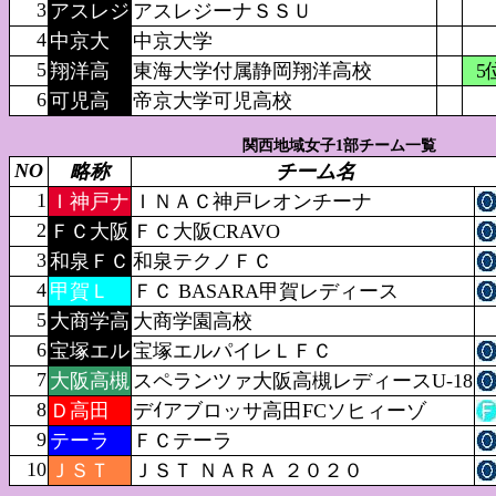
3
アスレジ
アスレジーナＳＳＵ
4
中京大
中京大学
5
翔洋高
東海大学付属静岡翔洋高校
5
6
可児高
帝京大学可児高校
関西地域女子1部チーム一覧
NO
略称
チーム名
1
Ｉ神戸ナ
ＩＮＡＣ神戸レオンチーナ
2
ＦＣ大阪
ＦＣ大阪CRAVO
3
和泉ＦＣ
和泉テクノＦＣ
4
甲賀Ｌ
ＦＣ BASARA甲賀レディース
5
大商学高
大商学園高校
6
宝塚エル
宝塚エルパイレＬＦＣ
7
大阪高槻
スペランツァ大阪高槻レディースU-18
8
Ｄ高田
デｲアブロッサ高田FCソヒィーゾ
9
テーラ
ＦＣテーラ
10
ＪＳＴ
ＪＳＴ ＮＡＲＡ ２０２０