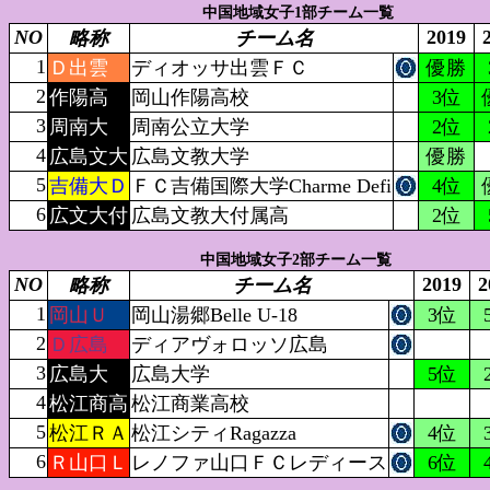
中国地域女子1部チーム一覧
NO
2019
略称
チーム名
1
Ｄ出雲
ディオッサ出雲ＦＣ
優勝
2
作陽高
岡山作陽高校
3位
3
周南大
周南公立大学
2位
4
広島文大
広島文教大学
優勝
5
吉備大Ｄ
ＦＣ吉備国際大学Charme Defi
4位
6
広文大付
広島文教大付属高
2位
中国地域女子2部チーム一覧
NO
2019
2
略称
チーム名
1
岡山Ｕ
岡山湯郷Belle U-18
3位
2
Ｄ広島
ディアヴォロッソ広島
3
広島大
広島大学
5位
4
松江商高
松江商業高校
5
松江ＲＡ
松江シティRagazza
4位
6
Ｒ山口Ｌ
レノファ山口ＦＣレディース
6位