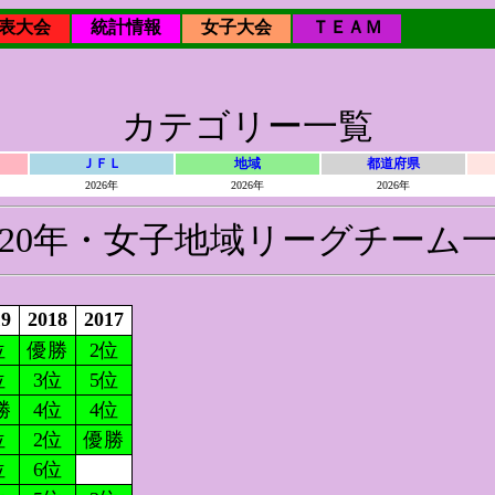
表大会
統計情報
女子大会
ＴＥＡＭ
カテゴリー一覧
ＪＦＬ
地域
都道府県
2026年
2026年
2026年
020年・女子地域リーグチーム
19
2018
2017
位
優勝
2位
位
3位
5位
勝
4位
4位
位
2位
優勝
位
6位