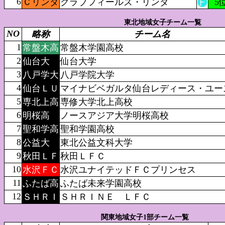
6
Ｃリンダ
クラブフィールズ・リンダ
5
東北地域女子チーム一覧
NO
略称
チーム名
1
常盤木高
常盤木学園高校
2
仙台大
仙台大学
3
八戸学大
八戸学院大学
4
仙台ＬＵ
マイナビベガルタ仙台レディース・ユー
5
専北上高
専修大学北上高校
6
明桜高
ノースアジア大学明桜高校
7
聖和学高
聖和学園高校
8
公益大
東北公益文科大学
9
秋田ＬＦ
秋田ＬＦＣ
10
水沢ＦＣ
水沢ユナイテッドＦＣプリンセス
11
ふたば高
ふたば未来学園高校
12
ＳＨＲＩ
ＳＨＲＩＮＥ ＬＦＣ
関東地域女子1部チーム一覧