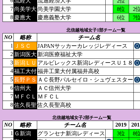
6
流経大
流通経済大学
2位
7
尚美学大
尚美学園大学
8位
2
8
慶應大
慶應義塾大学
6位
7
北信越地域女子1部チーム一覧
NO
略称
チーム名
1
ＪＳＣ
JAPANサッカーカレッジレディース
2
新潟医大
新潟医療福祉大学
3
新潟ＬＵ
アルビレックス新潟レディースＵ１８
4
福工大付
福井工業大付属福井高校
5
長野ＰＳ
ＡＣ長野パルセイロ・シュヴェスター
6
信州大
ＡＣ信州大学
7
ＭＦＣＬ
ＭＦＣＬ
8
佐久長聖
佐久長聖高校
北信越地域女子2部チーム一覧
NO
2019
201
略称
チーム名
1
Ｇ新潟
グランセナ新潟レディース
3位
8