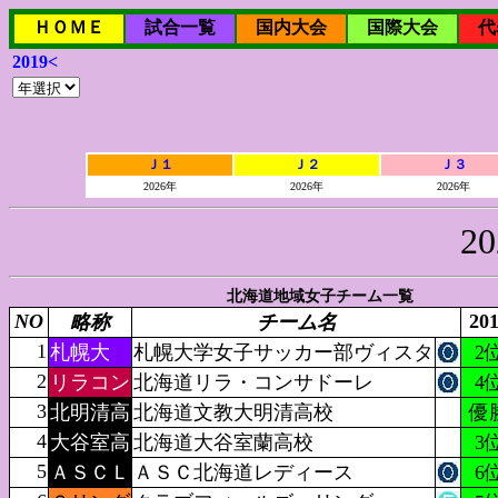
ＨＯＭＥ
試合一覧
国内大会
国際大会
代
2019<
Ｊ１
Ｊ２
Ｊ３
2026年
2026年
2026年
2
北海道地域女子チーム一覧
NO
20
略称
チーム名
1
札幌大
札幌大学女子サッカー部ヴィスタ
2
2
リラコン
北海道リラ・コンサドーレ
4
3
北明清高
北海道文教大明清高校
優
4
大谷室高
北海道大谷室蘭高校
3
5
ＡＳＣＬ
ＡＳＣ北海道レディース
6