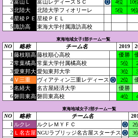
2
富山Ｌ
富山レディースＳＣ
4位
10
3
北陸大
北陸大学フィオリーレ
5位
9
4
星稜ＰＥ
星稜ＰＥＬ
5
諏訪高
東海大学付属諏訪高校
東海地域女子1部チーム一覧
NO
2019
2
略称
チーム名
1
藤枝順高
藤枝順心高校
優勝
2
常葉橘高
常葉大学付属橘高校
5位
3
愛東邦大
愛知東邦大学
3位
4
Ｖ三重
ヴィアティン三重レディース
2位
5
名経大
名古屋経済大学
優勝
6
磐田東高
磐田東高校
4位
東海地域女子2部チーム一覧
NO
20
略称
チーム名
1
ルクレ
ルクレＭＹＦＣ
2
2
Ｌ名古屋
NGUラブリッジ名古屋スターチス
3