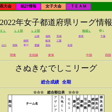
表大会
統計情報
女子大会
ＴＥＡＭ
2022年女子都道府県リーグ情
ＥＬ
Ｌ１部
Ｌ２部
地域Ｌ
県Ｌ
山形
福島
茨城
群馬
千葉
静岡
岐阜
三重
山口
徳島
香川
愛媛
高知
佐賀
関東
北信越
東海
中国
四国
さぬきなでしこリーグ
総合成績
全期
☆☆☆ 総合順位表 ☆☆☆
ア
丸
得
モ
試
引
総
総
順
ザ
亀
勝
勝
負
失
チーム名
モ
合
分
得
失
位
レ
Ｅ
点
数
数
点
コ
数
数
点
点
ア
Ｌ
差