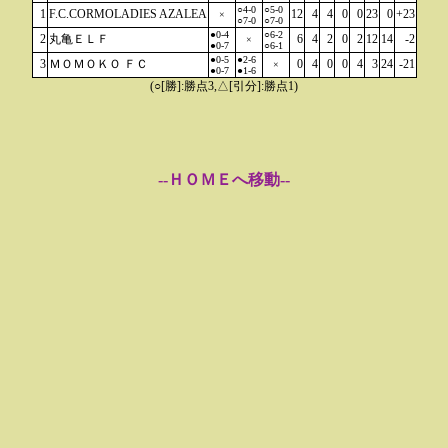
○4-0
○5-0
1
F.C.CORMOLADIES AZALEA
12
4
4
0
0
23
0
+23
×
○7-0
○7-0
●0-4
○6-2
2
丸亀ＥＬＦ
6
4
2
0
2
12
14
-2
×
●0-7
○6-1
●0-5
●2-6
3
ＭＯＭＯＫＯ ＦＣ
0
4
0
0
4
3
24
-21
×
●0-7
●1-6
(○[勝]:勝点3,△[引分]:勝点1)
--ＨＯＭＥへ移動--