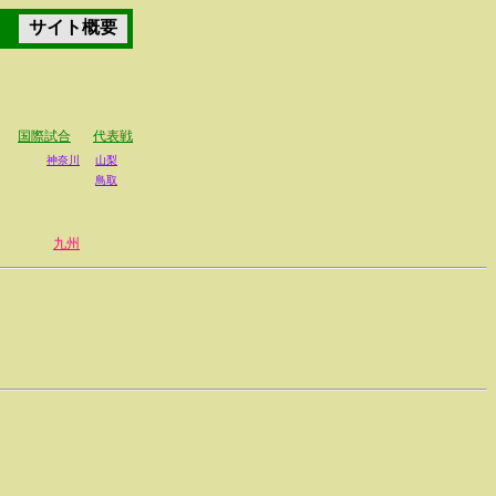
サイト概要
報
国際試合
代表戦
神奈川
山梨
鳥取
九州