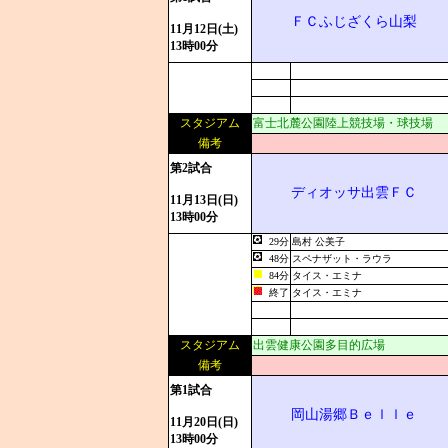
ＦＣふじざくら山梨
11月12日(土)
13時00分
スタジアム
富士北麓公園陸上競技場・球技場
備考
第2試合
ディオッサ出雲ＦＣ
11月13日(日)
13時00分
29分
島村 公美子
48分
スペナザット・ラウラ
84分
タイス・エミナ
終了
タイス・エミナ
スタジアム
出雲健康公園多目的広場
備考
第1試合
岡山湯郷Ｂｅｌｌｅ
11月20日(日)
13時00分