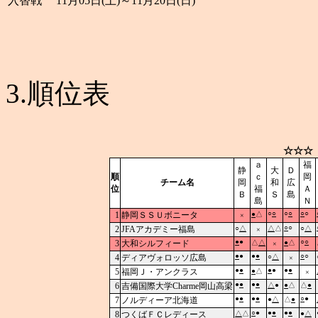
入替戦
11月05日(土)～11月20日(日)
3.順位表
☆☆☆
ａ
福
静
大
Ｄ
順
ｃ
岡
チーム名
岡
和
広
位
福
Ａ
Ｂ
Ｓ
島
島
Ｎ
○
○
○
○
○
○
1
静岡ＳＳＵボニータ
●
△
×
○
○
2
JFAアカデミー福島
○
△
△
△
○
△
×
●
●
○
○
3
大和シルフィード
△
△
●
△
×
●
●
●
●
○
○
4
ディアヴォロッソ広島
○
△
×
●
●
●
●
●
●
5
福岡Ｊ・アンクラス
●
△
×
●
●
●
●
6
吉備国際大学Charme岡山高梁
△
●
●
△
△
●
●
●
●
●
○
●
7
ノルディーア北海道
●
△
△
●
○
●
●
●
●
●
8
つくばＦＣレディース
△
△
●
△