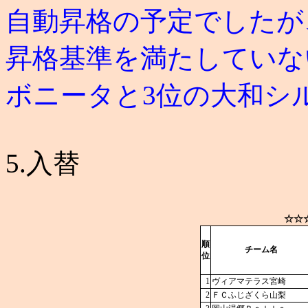
自動昇格の予定でしたが、
昇格基準を満たしていな
ボニータと3位の大和シ
5.入替
☆☆
順
チーム名
位
1
ヴィアマテラス宮崎
2
ＦＣふじざくら山梨