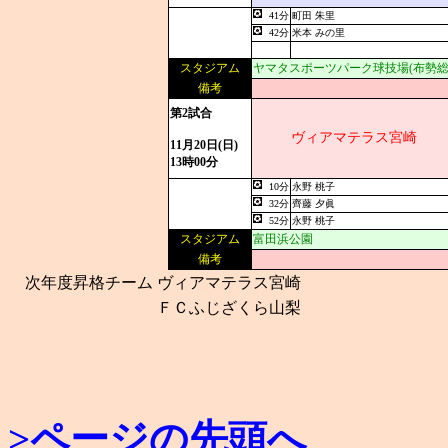
41分
町田 朱里
42分
米本 みの里
スタジアム
ヤマタスポーツパーク球技場(布勢総
備考
第2試合
ヴィアマテラス宮崎
11月20日(日)
13時00分
10分
永野 桃子
32分
齊藤 夕眞
52分
永野 桃子
スタジアム
富田浜公園
備考
次年度昇格チーム
ヴィアマテラス宮崎
ＦＣふじざくら山梨
>ページの先頭へ