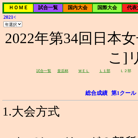
ＨＯＭＥ
試合一覧
国内大会
国際大会
代表
2021<
2022年第34回日本女
こ]
試合一覧
皇后杯
ＷＥＬ
Ｌ１部
Ｌ２部
総合成績
第1クール
1.大会方式