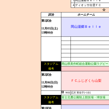
3
岡山湯郷Ｂｅｌｌｅ
4
ディオッサ出雲ＦＣ
☆ 
試合
ホームチーム
第1試合
岡山湯郷Ｂｅｌｌｅ
11月05日(土)
13時00分
スタジアム
岡山県美作町総合運動公園ラグビー
備考
第2試合
ＦＣふじざくら山梨
11月06日(日)
12時00分
90分
広沢 実佳子[+1分]
スタジアム
富士北麓公園陸上競技場・球技場
備考
第1試合