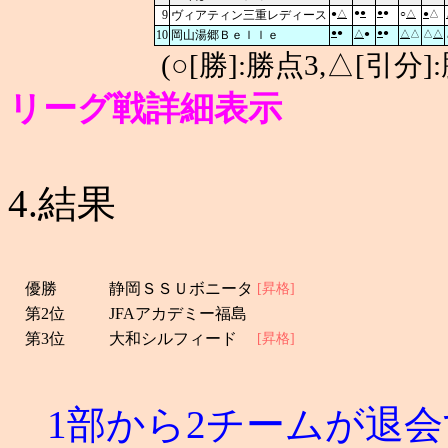
●
●
●
●
9
ヴィアティン三重レディース
●
△
○
△
●
△
●
●
●
●
10
岡山湯郷Ｂｅｌｌｅ
△
●
△
△
△
△
(○[勝]:勝点3,△[引
リーグ戦詳細表示
4.結果
優勝
静岡ＳＳＵボニータ
[昇格]
第2位
JFAアカデミー福島
第3位
大和シルフィード
[昇格]
1部から2チームが退会