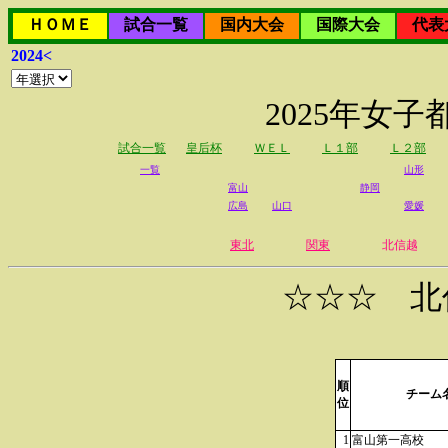
ＨＯＭＥ
試合一覧
国内大会
国際大会
代表
2024<
2025年女
試合一覧
皇后杯
ＷＥＬ
Ｌ１部
Ｌ２部
一覧
山形
富山
静岡
広島
山口
愛媛
東北
関東
北信越
☆☆☆ 北
順
チーム
位
1
富山第一高校