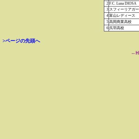
2
F.C. Luna DIOSA
3
スフィーリアガー
4
富山レディース
5
高岡商業高校
6
呉羽高校
>ページの先頭へ
--